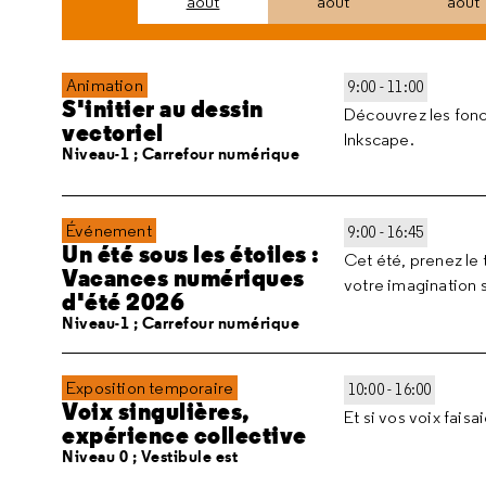
août
août
août
Animation
9:00 - 11:00
S'initier au dessin
Découvrez les fonct
vectoriel
Inkscape.
Niveau-1 ; Carrefour numérique
Événement
9:00 - 16:45
Un été sous les étoiles :
Cet été, prenez le 
Vacances numériques
votre imagination 
d'été 2026
Niveau-1 ; Carrefour numérique
Exposition temporaire
10:00 - 16:00
Voix singulières,
Et si vos voix fais
expérience collective
Niveau 0 ; Vestibule est