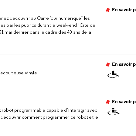
en savoir 
venez découvrir au Carrefour numérique² les
es par les publics durant le week-end "Cité de
1 mai dernier dans le cadre des 40 ans de la
en savoir 
découpeuse vinyle
en savoir 
t robot programmable capable d’interagir avec
z découvrir comment programmer ce robot et le