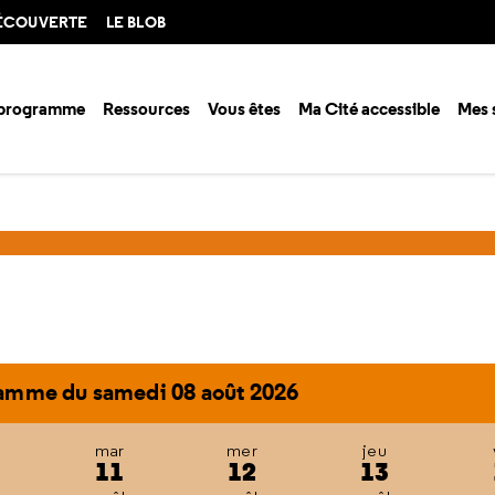
DÉCOUVERTE
LE BLOB
 programme
Ressources
Vous êtes
Ma Cité accessible
Mes 
amme du samedi 08 août 2026
mar
mer
jeu
11
12
13