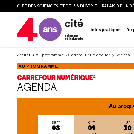
Retour
CITÉ DES SCIENCES ET DE L'INDUSTRIE
PALAIS DE LA 
en
haut
Infos pratiques
Au
Accueil
Au programme
Carrefour numérique²
Agenda
AU PROGRAMME
CARREFOUR NUMÉRIQUE²
AGENDA
Au progr
sam
dim
lun
08
09
10