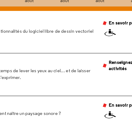
août
août
août
en savoir 
ionnalités du logiciel libre de dessin vectoriel
renseignez-vous sur les
activités
temps de lever les yeux au ciel… et de laisser
s'exprimer.
en savoir 
aient naître un paysage sonore ?