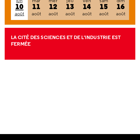
lun
mar
mer
jeu
ven
sam
dim
10
11
12
13
14
15
16
août
août
août
août
août
août
août
LA CITÉ DES SCIENCES ET DE L'INDUSTRIE EST
FERMÉE