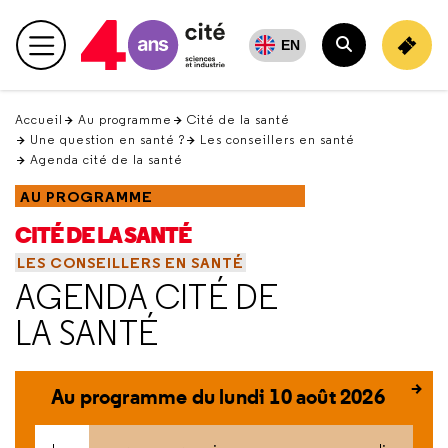
Retour
en
EN
Menu principal
haut
Rechercher
Accueil
Au programme
Cité de la santé
Une question en santé ?
Les conseillers en santé
Agenda cité de la santé
AU PROGRAMME
CITÉ DE LA SANTÉ
LES CONSEILLERS EN SANTÉ
AGENDA CITÉ DE
LA SANTÉ
Au programme du lundi 10 août 2026