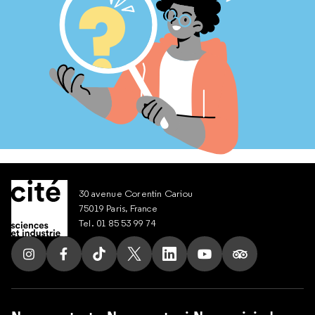
30 avenue Corentin Cariou
75019 Paris, France
Tel. 01 85 53 99 74
Suivez nous sur Instagram
Suivez nous sur Facebook
Suivez nous sur Tik Tok
Suivez nous sur X
Suivez nous sur LinkedIn
Suivez nous sur Yout
Suivez nous su