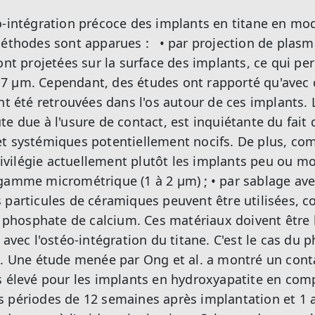
o-intégration précoce des implants en titane en mod
 méthodes sont apparues :
• par projection de plasm
ont projetées sur la surface des implants, ce qui pe
7 μm. Cependant, des études ont rapporté qu'avec 
ont été retrouvées dans l'os autour de ces implants.
e due à l'usure de contact, est inquiétante du fait d
et systémiques potentiellement nocifs. De plus, co
vilégie actuellement plutôt les implants peu ou 
 gamme micrométrique (1 à 2 μm) ;
• par sablage ave
 particules de céramiques peuvent être utilisées, 
le phosphate de calcium. Ces matériaux doivent être
 avec l'ostéo-intégration du titane. C'est le cas du
e. Une étude menée par Ong et al. a montré un con
s élevé pour les implants en hydroxyapatite en com
s périodes de 12 semaines après implantation et 1 