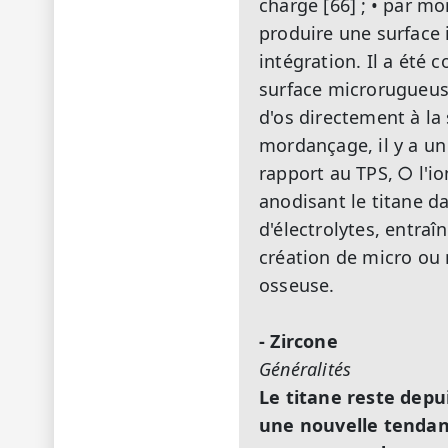
charge [66] ;
• par mor
produire une surface 
intégration. Il a été
surface microrugueuse
d'os directement à la
mordançage, il y a un
rapport au TPS,
○ l'i
anodisant le titane da
d'électrolytes, entraî
création de micro ou
osseuse.
- Zircone
Généralités
Le titane reste depui
une nouvelle tendan