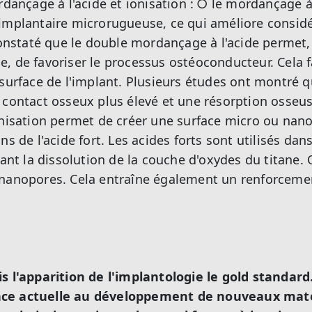
dançage à l'acide et ionisation :
○ le mordançage à 
implantaire microrugueuse, ce qui améliore consid
 constaté que le double mordançage à l'acide permet,
, de favoriser le processus ostéoconducteur. Cela f
 surface de l'implant. Plusieurs études ont montré 
 contact osseux plus élevé et une résorption osseu
onisation permet de créer une surface micro ou nan
ns de l'acide fort. Les acides forts sont utilisés dan
nant la dissolution de la couche d'oxydes du titane. 
 nanopores. Cela entraîne également un renforceme
s l'apparition de l'implantologie le gold standard
ce actuelle au développement de nouveaux maté