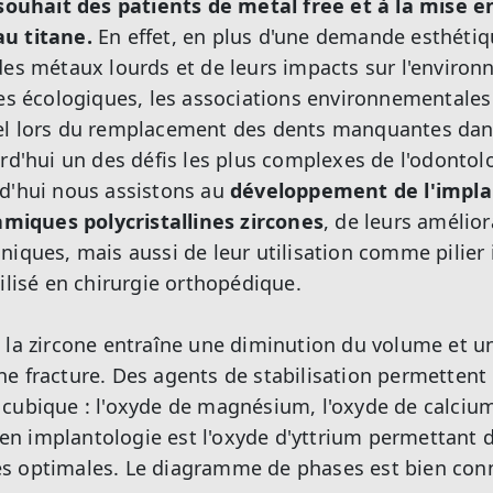
uhait des patients de metal free et à la mise e
u titane.
En effet, en plus d'une demande esthétiqu
des métaux lourds et de leurs impacts sur l'enviro
ues écologiques, les associations environnementales
el lors du remplacement des dents manquantes dans
rd'hui un des défis les plus complexes de l'odontolo
rd'hui nous assistons au
développement de l'impla
iques polycristallines zircones
, de leurs amélio
niques, mais aussi de leur utilisation comme pilier 
ilisé en chirurgie orthopédique.
 la zircone entraîne une diminution du volume et u
e fracture. Des agents de stabilisation permettent 
cubique : l'oxyde de magnésium, l'oxyde de calcium 
é en implantologie est l'oxyde d'yttrium permettant 
s optimales. Le diagramme de phases est bien con