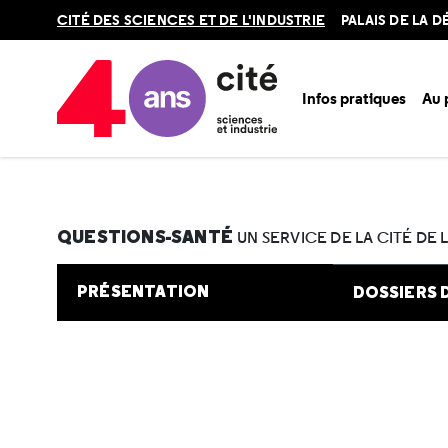
Retour
CITÉ DES SCIENCES ET DE L'INDUSTRIE
PALAIS DE LA 
en
haut
Infos pratiques
Au
Accueil
Au programme
Cité de la santé
Une question e
QUESTIONS-SANTÉ
UN SERVICE DE LA CITÉ DE 
PRÉSENTATION
DOSSIERS 