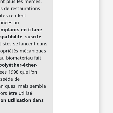
ont plus les mêmes.
ts de restaurations
ntes rendent
années au
mplants en titane.
patibilité, suscite
tistes se lancent dans
propriétés mécaniques
u biomatériau fait
 polyéther-éther-
nées 1998 que l'on
ossède de
caniques, mais semble
rs être utilisé
son utilisation dans