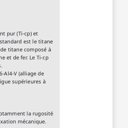
t pur (Ti-cp) et
 standard est le titane
e de titane composé à
 et de fer. Le Ti-cp
s.
6-Al4-V (alliage de
tigue supérieures à
 notamment la rugosité
fixation mécanique.