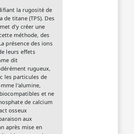
ifiant la rugosité de
a de titane (TPS). Des
rmet d'y créer une
cette méthode, des
 La présence des ions
e leurs effets
mme dit
modérément rugueux,
c les particules de
comme l'alumine,
 biocompatibles et ne
 phosphate de calcium
tact osseux
paraison aux
an après mise en