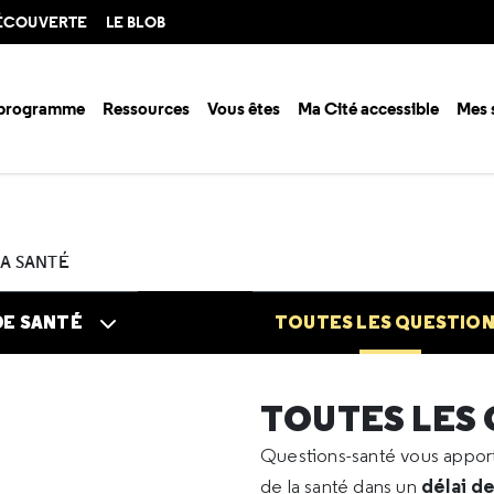
DÉCOUVERTE
LE BLOB
 programme
Ressources
Vous êtes
Ma Cité accessible
Mes 
n santé ?
Questions santé
Toutes les questions
2024
01
Implan
LA SANTÉ
DE SANTÉ
TOUTES LES QUESTIO
TOUTES LES
Questions-santé vous appo
délai d
de la santé dans un