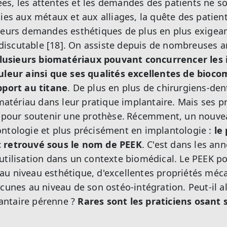
es, les attentes et les demandes des patients ne s
gies aux métaux et aux alliages, la quête des patien
 leurs demandes esthétiques de plus en plus exigea
ne discutable [18]. On assiste depuis de nombreuses 
usieurs biomatériaux pouvant concurrencer les i
uleur ainsi que ses qualités excellentes de biocom
pport au titane
. De plus en plus de chirurgiens-den
iomatériau dans leur pratique implantaire. Mais ses 
s pour soutenir une prothèse.
Récemment, un nouvea
ntologie et plus précisément en implantologie :
le
t retrouvé sous le nom de PEEK
. C'est dans les an
utilisation dans un contexte biomédical. Le PEEK p
au niveau esthétique, d'excellentes propriétés mé
cunes au niveau de son ostéo-intégration. Peut-il alo
antaire pérenne ?
Rares sont les praticiens osant 