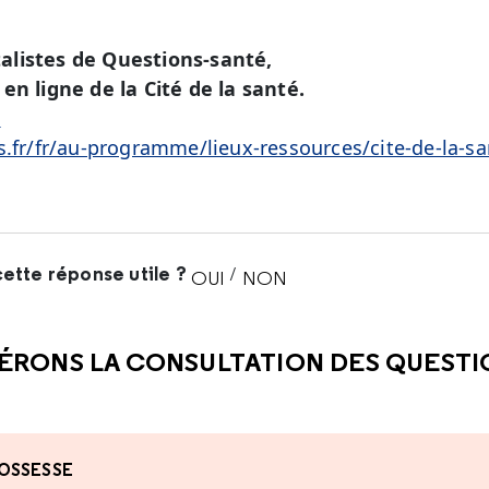
alistes de Questions-santé,
en ligne de la Cité de la santé.
é
s.fr/fr/au-programme/lieux-ressources/cite-de-la-sa
ette réponse utile ?
/
OUI
NON
CETTE RÉPONSE M'A ÉTÉ UTI
CETTE RÉPONSE NE M'A 
ÉRONS LA CONSULTATION DES QUEST
OSSESSE