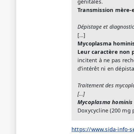
génitales.
Transmission mère-
Dépistage et diagnost
[…]
Mycoplasma hominis
Leur caractère non
incitent à ne pas rec
d’intérêt ni en dépist
Traitement des mycop
[…]
Mycoplasma hominis
Doxycycline (200 mg 
https://www.sida-info-