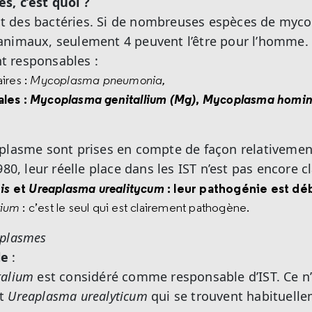
, c’est quoi ?
 des bactéries. Si de nombreuses espèces de myc
animaux, seulement 4 peuvent l’être pour l’homme.
 responsables :
ires :
Mycoplasma pneumonia,
ales :
Mycoplasma genitallium (Mg)
,
Mycoplasma homin
plasme sont prises en compte de façon relativement
980, leur réelle place dans les IST n’est pas encore c
is
et
Ureaplasma urealitycum
: leur pathogénie est dé
lium
: c’est le seul qui est clairement pathogène.
oplasmes
le
:
talium
est considéré comme responsable d’IST. Ce n’
t
Ureaplasma urealyticum
qui se trouvent habituelle