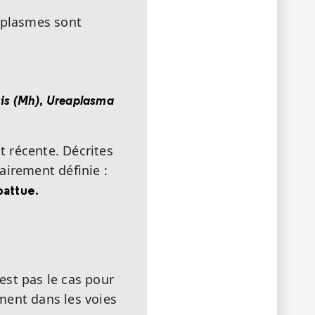
oplasmes sont
is (Mh)
,
Ureaplasma
 récente. Décrites
lairement définie :
battue.
est pas le cas pour
ment dans les voies