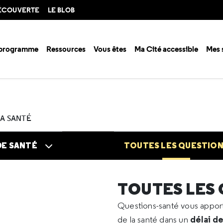
DÉCOUVERTE
LE BLOB
 programme
Ressources
Vous êtes
Ma Cité accessible
Mes 
n santé ?
Questions santé
Toutes les questions
2024
02
Maladi
LA SANTÉ
DE SANTÉ
TOUTES LES QUESTIO
TOUTES LES
Questions-santé vous appo
délai d
de la santé dans un