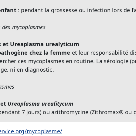
enfant
: pendant la grossesse ou infection lors de 
ic des mycoplasmes
 et Ureaplasma urealyticum
 pathogène chez la femme
et leur responsabilité d
hercher ces mycoplasmes en routine. La sérologie (pr
age, ni en diagnostic.
lasmes
et
Ureaplasma urealitycum
pendant 7 jours) ou azithromycine (Zithromax® ou g
service.org/mycoplasme/