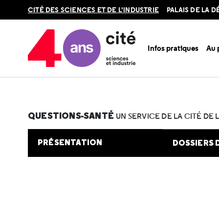
Retour
CITÉ DES SCIENCES ET DE L'INDUSTRIE
PALAIS DE LA 
en
haut
Infos pratiques
Au
Accueil
Au programme
Cité de la santé
Une question e
QUESTIONS-SANTÉ
UN SERVICE DE LA CITÉ DE 
PRÉSENTATION
DOSSIERS 