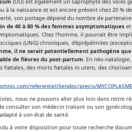
icum
(UU) est également un saprophyte des voies gén
u à la naissance et est encore présent chez 20 % des
berté, son portage dépend du nombre de partenaires 
gin de 40 à 80 % des femmes asymptomatiques
et 
ptomatiques. Chez l’homme, il pourrait être impl
occiques (UNG) chroniques, d’épidydimites (exceptio
mme, il ne serait potentiellement pathogène qu
able de fièvres du post-partum
. En néo-natalogie, 
 fœtales, des morts fœtales in utero, des chorioam
biomnis.com/referentiel/liendoc/precis/MYCOPLAS
stes, nous ne pouvons aller plus loin dans notre ré
e consulter son médecin traitant ou son gynécolog
adapté à son état de santé.
du à votre disposition pour toute recherche docum