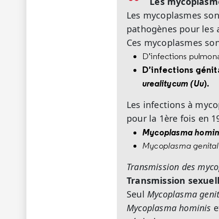
Les mycoplasmes
Les mycoplasmes sont
pathogènes pour les 
Ces mycoplasmes sont
D’infections pulmona
D’infections génit
urealitycum (Uu
).
Les infections à myco
pour la 1ère fois en 1
Mycoplasma homin
Mycoplasma genita
Transmission des myc
Transmission sexuel
Seul
Mycoplasma geni
Mycoplasma hominis
e