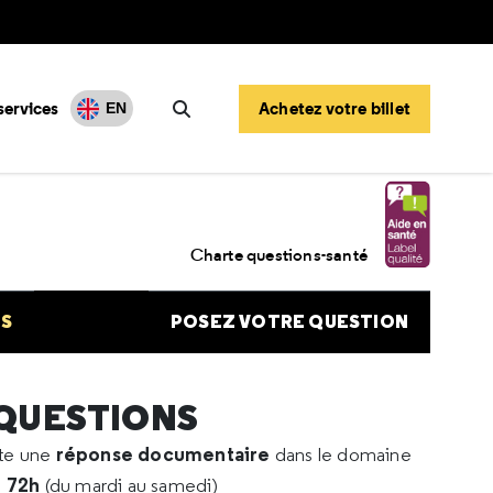
services
Achetez votre billet
EN
Rechercher
e à mycoplasmes
Charte questions-santé
NS
POSEZ VOTRE QUESTION
 QUESTIONS
réponse documentaire
rte une
dans le domaine
e 72h
(du mardi au samedi)