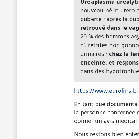
Ureaplasma urealyt
nouveau-né in utero o
puberté ; après la pu
retrouvé dans le va
20 % des hommes asym
d’urétrites non gonoc
urinaires ;
chez la fe
enceinte, et respons
dans des hypotrophies
https://www.eurofins-
En tant que documentali
la personne concernée d
donner un avis médical 
Nous restons bien enten