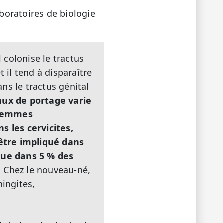
boratoires de biologie
 colonise le tractus
 il tend à disparaître
ans le tractus génital
aux de portage varie
 femmes
 les cervicites,
être impliqué dans
 que dans 5 % des
. Chez le nouveau-né,
ningites,