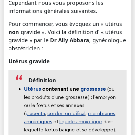
Cependant nous vous proposons les
informations générales suivantes.
Pour commencer, vous évoquez un « utérus
non
gravide ». Voici la définition d’ « utérus
gravide » par le
Dr Ally Abbara
, gynécologue
obstétricien :
Utérus gravide
Définition
Utérus
contenant une
grossesse
(ou
les produits d'une grossesse) : l'embryon
ou le fœtus et ses annexes
(
placenta
,
cordon ombilical
,
membranes
amniotiques
et
liquide amniotique
dans
lequel le fœtus baigne et se développe).