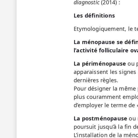
diagnostic
(2014) :
Les définitions
Etymologiquement, le t
La ménopause
se défi
l’activité folliculaire o
La périménopause
ou p
apparaissent les signes
dernières règles.
Pour désigner la même p
plus couramment employ
d’employer le terme de
La postménopause
ou 
poursuit jusqu’à la fin d
L’installation de la mé