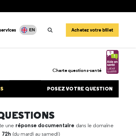
services
Achetez votre billet
EN
Rechercher
règles après retrait d'implant
Charte questions-santé
NS
POSEZ VOTRE QUESTION
 QUESTIONS
réponse documentaire
rte une
dans le domaine
e 72h
(du mardi au samedi)