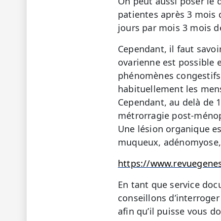
On peut aussi poser le 
patientes après 3 mois 
jours par mois 3 mois de
Cependant, il faut savoi
ovarienne est possible 
phénomènes congestifs
habituellement les men
Cependant, au delà de 
métrorragie post-ménop
Une lésion organique e
muqueux, adénomyose, 
https://www.revuegenes
En tant que service doc
conseillons d’interroge
afin qu’il puisse vous 