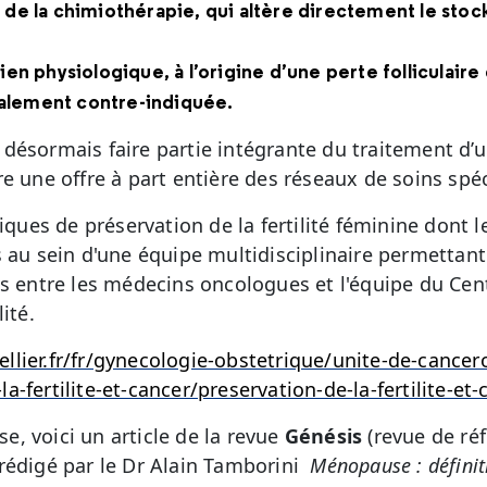
 de la chimiothérapie, qui altère directement le stock
rien physiologique, à l’origine d’une perte folliculair
alement contre-indiquée.
oit désormais faire partie intégrante du traitement d’
e une offre à part entière des réseaux de soins spéc
niques de préservation de la fertilité féminine dont l
s au sein d'une équipe multidisciplinaire permettan
ns entre les médecins oncologues et l'équipe du Cent
ité.
lier.fr/fr/gynecologie-obstetrique/unite-de-cancero
-fertilite-et-cancer/preservation-de-la-fertilite-et
, voici un article de la revue
Génésis
(revue de réf
rédigé par le Dr Alain Tamborini
Ménopause : définit