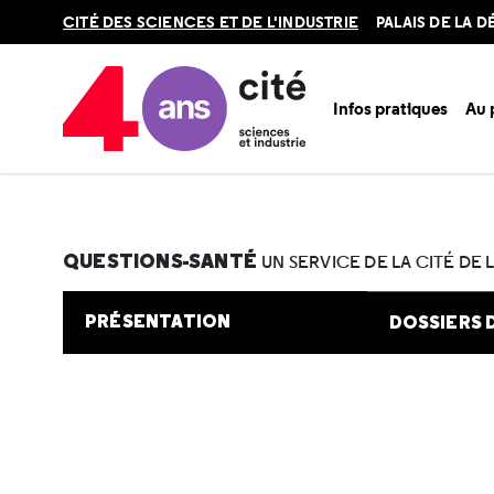
Retour
CITÉ DES SCIENCES ET DE L'INDUSTRIE
PALAIS DE LA 
en
haut
Infos pratiques
Au
Accueil
Au programme
Cité de la santé
Une question e
QUESTIONS-SANTÉ
UN SERVICE DE LA CITÉ DE 
PRÉSENTATION
DOSSIERS 