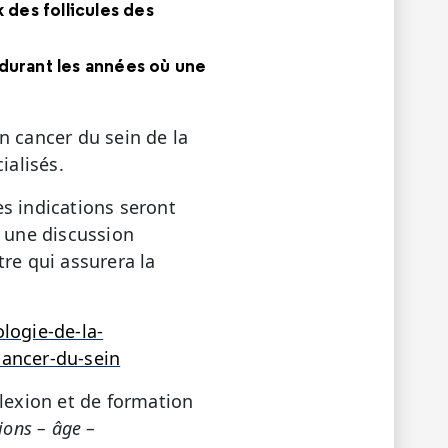
 des follicules des
e durant les années où une
un cancer du sein de la
ialisés.
es indications seront
t une discussion
re qui assurera la
logie-de-la-
-cancer-du-sein
lexion et de formation
ions – âge –