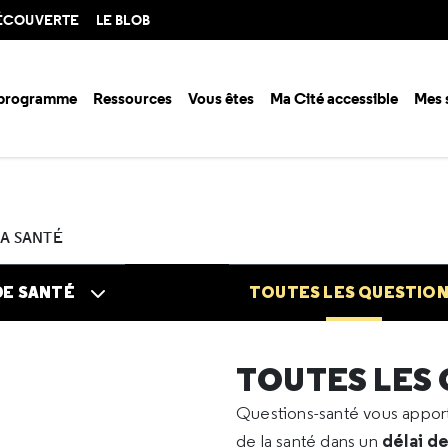
DÉCOUVERTE
LE BLOB
 programme
Ressources
Vous êtes
Ma Cité accessible
Mes 
n santé ?
Questions santé
Toutes les questions
2025
07
Pas de 
LA SANTÉ
DE SANTÉ
TOUTES LES QUESTIO
TOUTES LES
Questions-santé vous appo
délai d
de la santé dans un