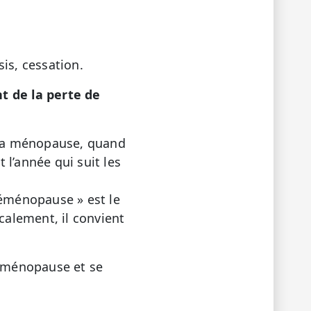
s, cessation.
nt de la perte de
 la ménopause, quand
l’année qui suit les
réménopause » est le
alement, il convient
riménopause et se