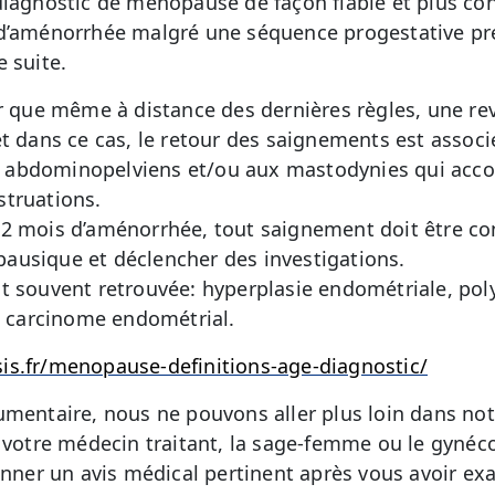
diagnostic de ménopause de façon fiable et plus co
d’aménorrhée malgré une séquence progestative pre
 suite.
r que même à distance des dernières règles, une revi
et dans ce cas, le retour des saignements est associ
 abdominopelviens et/ou aux mastodynies qui acc
struations.
12 mois d’aménorrhée, tout saignement doit être 
ausique et déclencher des investigations.
st souvent retrouvée: hyperplasie endométriale, po
carcinome endométrial.
is.fr/menopause-definitions-age-diagnostic/
umentaire, nous ne pouvons aller plus loin dans no
r votre médecin traitant, la sage-femme ou le gynéco
donner un avis médical pertinent après vous avoir ex