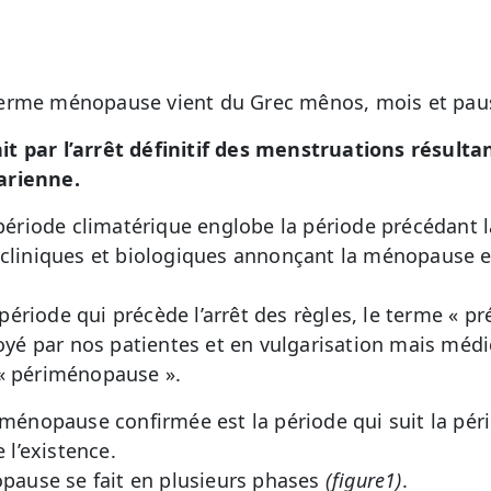
erme ménopause vient du Grec mênos, mois et pausi
nit par l’arrêt définitif des menstruations résulta
varienne.
ériode climatérique englobe la période précédant
 cliniques et biologiques annonçant la ménopause et 
ériode qui précède l’arrêt des règles, le terme « p
é par nos patientes et en vulgarisation mais médic
 « périménopause ».
ménopause confirmée est la période qui suit la pé
e l’existence.
nopause se fait en plusieurs phases
(figure1)
.