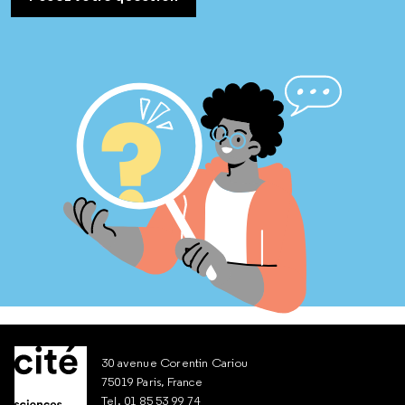
30 avenue Corentin Cariou
75019 Paris, France
Tel. 01 85 53 99 74