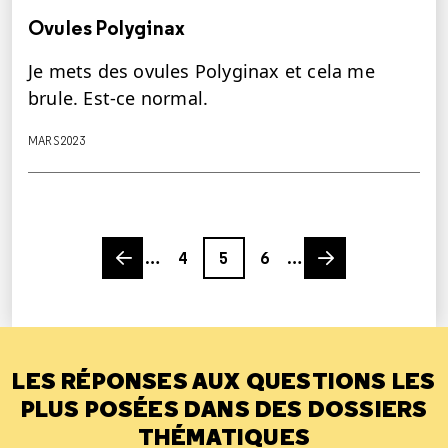
Ovules Polyginax
Je mets des ovules Polyginax et cela me
brule. Est-ce normal.
MARS 2023
Previous page
Page
Page
Page
Next page
…
4
5
6
…
LES RÉPONSES AUX QUESTIONS LES
PLUS POSÉES DANS DES DOSSIERS
THÉMATIQUES