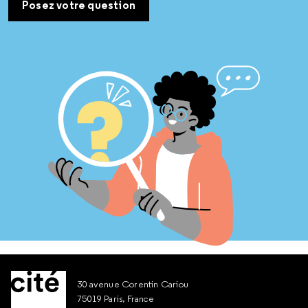
Posez votre question
30 avenue Corentin Cariou
75019 Paris, France