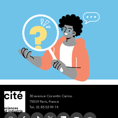
30 avenue Corentin Cariou
75019 Paris, France
Tel. 01 85 53 99 74