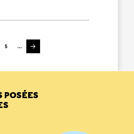
Page
Next page
5
…
S POSÉES
ES