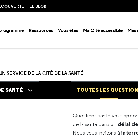
DÉCOUVERTE
LE BLOB
 programme
Ressources
Vous êtes
Ma Cité accessible
Mes 
n santé ?
Questions santé
Toutes les questions
UN SERVICE DE LA CITÉ DE LA SANTÉ
DE SANTÉ
TOUTES LES QUESTIO
Questions-santé vous appo
délai d
de la santé dans un
interr
Nous vous invitons à