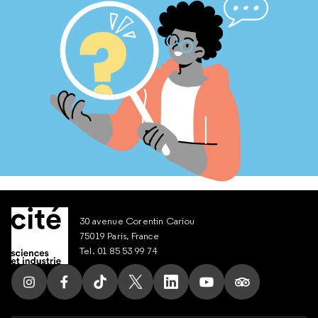
30 avenue Corentin Cariou
75019 Paris, France
Tel. 01 85 53 99 74
Suivez nous sur Instagram
Suivez nous sur Facebook
Suivez nous sur Tik Tok
Suivez nous sur X
Suivez nous sur LinkedIn
Suivez nous sur Yout
Suivez nous su