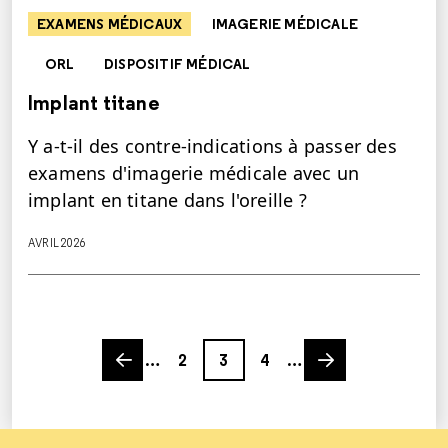
EXAMENS MÉDICAUX
IMAGERIE MÉDICALE
ORL
DISPOSITIF MÉDICAL
Implant titane
Y a-t-il des contre-indications à passer des
examens d'imagerie médicale avec un
implant en titane dans l'oreille ?
AVRIL 2026
Previous page
Page
Page
Page
Next page
…
2
3
4
…