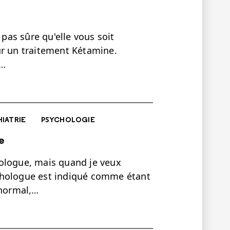
 pas sûre qu'elle vous soit
ur un traitement Kétamine.
s…
HIATRIE
PSYCHOLOGIE
e
ologue, mais quand je veux
chologue est indiqué comme étant
 normal,…