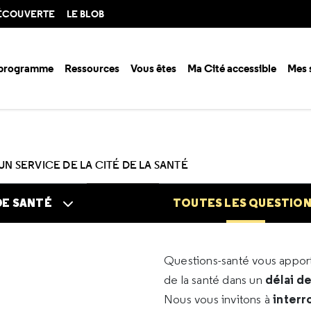
DÉCOUVERTE
LE BLOB
 programme
Ressources
Vous êtes
Ma Cité accessible
Mes 
n santé ?
Questions santé
Toutes les questions
UN SERVICE DE LA CITÉ DE LA SANTÉ
DE SANTÉ
TOUTES LES QUESTIO
Questions-santé vous appo
délai d
de la santé dans un
interr
Nous vous invitons à