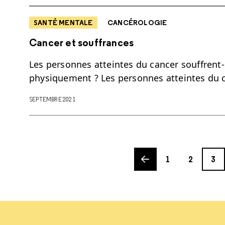
SANTÉ MENTALE
CANCÉROLOGIE
Cancer et souffrances
Les personnes atteintes du cancer souffrent
physiquement ? Les personnes atteintes du c
SEPTEMBRE 2021
Previous page
Page
Page
Page
1
2
3