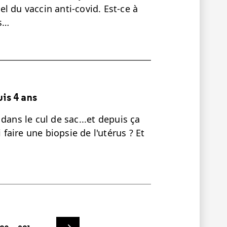
l du vaccin anti-covid. Est-ce à
s…
is 4 ans
dans le cul de sac...et depuis ça
 faire une biopsie de l'utérus ? Et
ge
Page
Next page