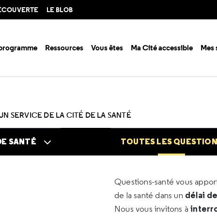
DÉCOUVERTE
LE BLOB
 programme
Ressources
Vous êtes
Ma Cité accessible
Mes 
n santé ?
Questions santé
Toutes les questions
UN SERVICE DE LA CITÉ DE LA SANTÉ
DE SANTÉ
TOUTES LES QUESTIO
Questions-santé vous appo
délai d
de la santé dans un
interr
Nous vous invitons à