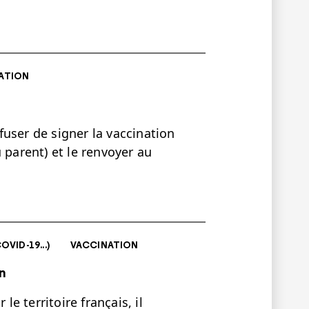
ATION
user de signer la vaccination
 parent) et le renvoyer au
VID-19...)
VACCINATION
on
le territoire français, il