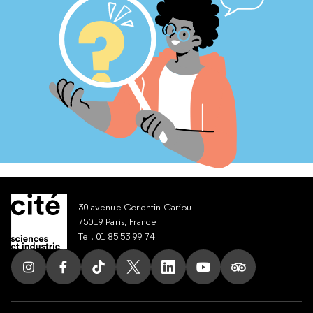
30 avenue Corentin Cariou
75019 Paris, France
Tel. 01 85 53 99 74
Suivez nous sur Instagram
Suivez nous sur Facebook
Suivez nous sur Tik Tok
Suivez nous sur X
Suivez nous sur LinkedIn
Suivez nous sur Yout
Suivez nous su