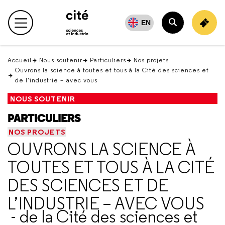
Retour
en
EN
Menu principal
haut
Rechercher
Accueil
Nous soutenir
Particuliers
Nos projets
Ouvrons la science à toutes et tous à la Cité des sciences et
de l’industrie – avec vous
NOUS SOUTENIR
PARTICULIERS
NOS PROJETS
OUVRONS LA SCIENCE À
TOUTES ET TOUS À LA CITÉ
DES SCIENCES ET DE
L’INDUSTRIE – AVEC VOUS
- de la Cité des sciences et