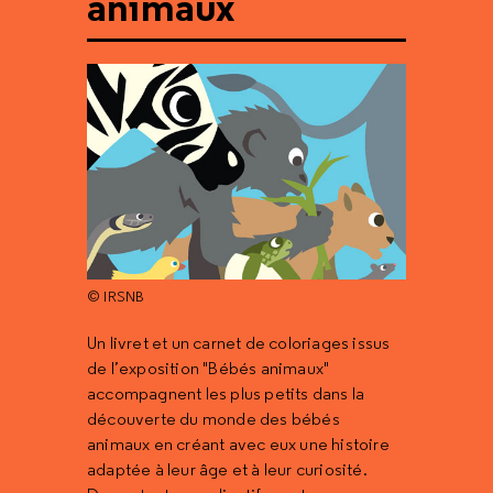
animaux
© IRSNB
Un livret et un carnet de coloriages issus
de l’exposition "Bébés animaux"
accompagnent les plus petits dans la
découverte du monde des bébés
animaux en créant avec eux une histoire
adaptée à leur âge et à leur curiosité.