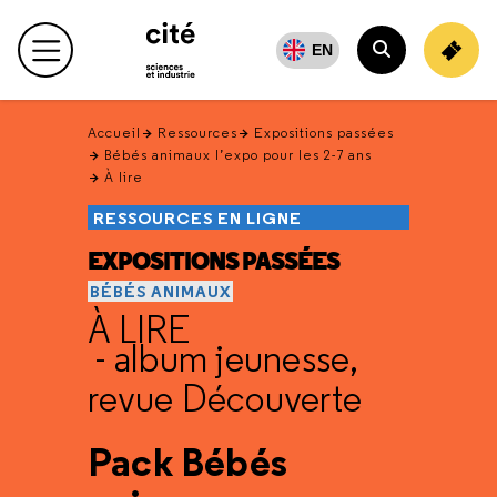
Retour
en
EN
Menu principal
haut
Rechercher
Accueil
Ressources
Expositions passées
Bébés animaux l’expo pour les 2-7 ans
À lire
RESSOURCES EN LIGNE
EXPOSITIONS PASSÉES
BÉBÉS ANIMAUX
À LIRE
- album jeunesse,
revue Découverte
Pack Bébés