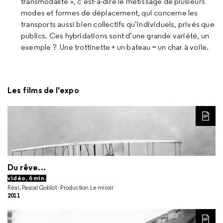
transmodalité », c’est-à-dire le métissage de plusieurs
modes et formes de déplacement, qui concerne les
transports aussi bien collectifs qu’individuels, privés que
publics. Ces hybridations sont d’une grande variété, un
exemple ? Une trottinette + un bateau = un char à voile.
Les films de l'expo
LIRE
Du rêve...
vidéo, 6 min.
Réal. Pascal Goblot - Production Le miroir
2011
LIRE