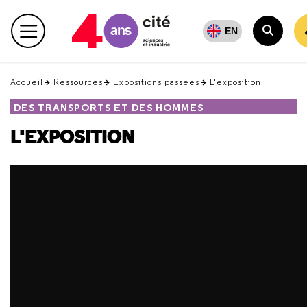
Retour
en
EN
Menu principal
haut
Recher
Accueil
Ressources
Expositions passées
L'exposition
DES TRANSPORTS ET DES HOMMES
L'EXPOSITION