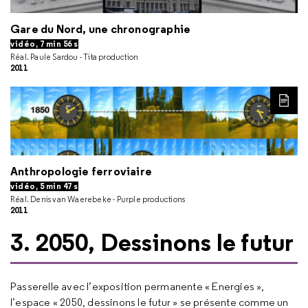
Gare du Nord, une chronographie
vidéo, 7 min 56 s
Réal. Paule Sardou - Tita production
2011
LIRE
Anthropologie ferroviaire
vidéo, 5 min 47 s
Réal. Denis van Waerebeke - Purple productions
2011
3. 2050, Dessinons le futur
Passerelle avec l’exposition permanente « Energies
»,
l’espace « 2050, dessinons le futur » se présente comme un