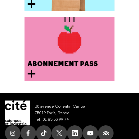
ABONNEMENT PASS
30 avenue Corentin Cariou
75019 Paris, France
Tel. 01 85 53 99 74