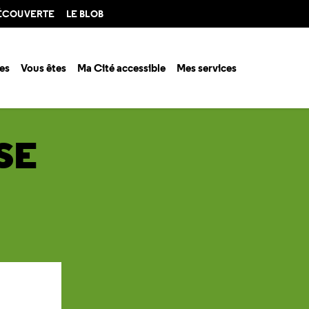
DÉCOUVERTE
LE BLOB
es
Vous êtes
Ma Cité accessible
Mes services
ferroviaire
SE