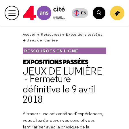
Retour
en
EN
Menu principal
haut
Rechercher
Accueil
Ressources
Expositions passées
Jeux de lumière
RESSOURCES EN LIGNE
EXPOSITIONS PASSÉES
JEUX DE LUMIÈRE
- Fermeture
définitive le 9 avril
2018
À travers une soixantaine d’expériences,
vous allez éprouver vos sens et vous
familiariser avec la physique de la