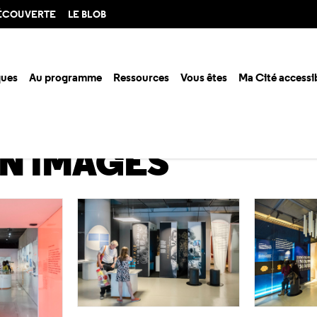
DÉCOUVERTE
LE BLOB
ques
Au programme
Ressources
Vous êtes
Ma Cité accessi
s gènes
L'exposition en images
EN IMAGES