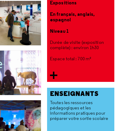
Expositions
En français, anglais,
espagnol
Niveau 1
Durée de visite (exposition
complète) : environ 1h30
Espace total : 700 m²
ENSEIGNANTS
Toutes les ressources
pédagogiques et les
informations pratiques pour
préparer votre sortie scolaire