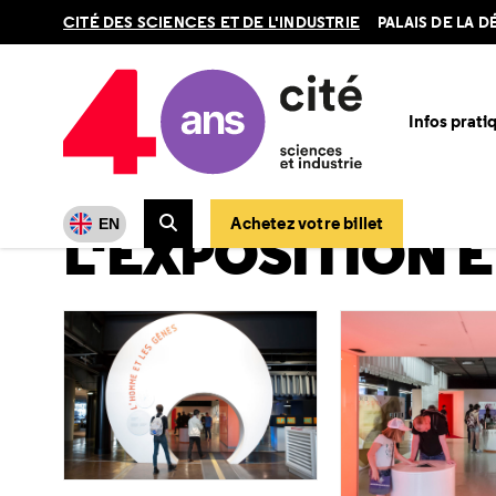
Retour
CITÉ DES SCIENCES ET DE L'INDUSTRIE
PALAIS DE LA 
en
haut
Infos prati
Accueil
Ressources
Expositions passées
L'Homme et le
L'HOMME ET LES GÈNES
Achetez votre billet
EN
L'EXPOSITION 