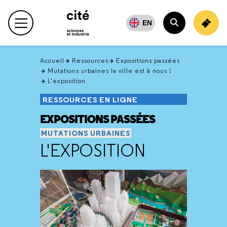
Retour
en
EN
Menu principal
haut
Rechercher
Accueil
Ressources
Expositions passées
Mutations urbaines la ville est à nous !
L'exposition
RESSOURCES EN LIGNE
EXPOSITIONS PASSÉES
MUTATIONS URBAINES
L'EXPOSITION