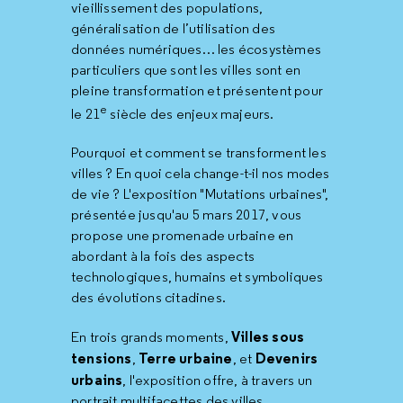
vieillissement des populations,
généralisation de l’utilisation des
données numériques… les écosystèmes
particuliers que sont les villes sont en
pleine transformation et présentent pour
e
le 21
siècle des enjeux majeurs.
Pourquoi et comment se transforment les
villes ? En quoi cela change-t-il nos modes
de vie ? L'exposition "Mutations urbaines",
présentée jusqu'au 5 mars 2017, vous
propose une promenade urbaine en
abordant à la fois des aspects
technologiques, humains et symboliques
des évolutions citadines.
Villes sous
En trois grands moments,
tensions
Terre urbaine
Devenirs
,
, et
urbains
, l'exposition offre, à travers un
portrait multifacettes des villes