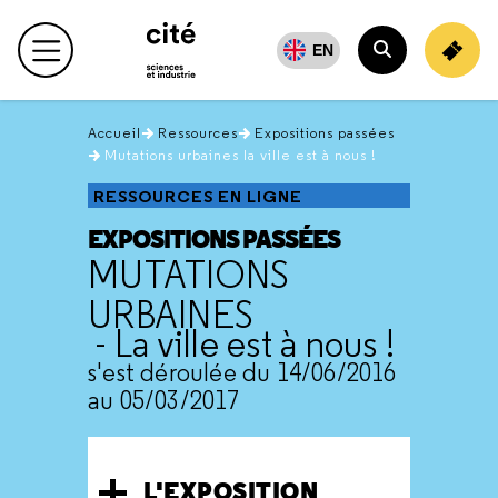
Retour
en
EN
Menu principal
haut
Rechercher
Accueil
Ressources
Expositions passées
Mutations urbaines la ville est à nous !
RESSOURCES EN LIGNE
EXPOSITIONS PASSÉES
MUTATIONS
URBAINES
- La ville est à nous !
s'est déroulée du 14/06/2016
au 05/03/2017
L'EXPOSITION