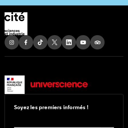
30 avenue Corentin Cariou
75019 Paris, France
Tel. 01 85 53 99 74
Suivez nous sur Instagram
Suivez nous sur Facebook
Suivez nous sur Tik Tok
Suivez nous sur X
Suivez nous sur LinkedIn
Suivez nous sur Yout
Suivez nous su
Nous contacter
Nous soutenir
Nous rejoindre
Soyez les premiers informés !
Inscrivez-vous à notre lettre d’information :