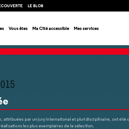
DÉCOUVERTE
LE BLOB
es
Vous êtes
Ma Cité accessible
Mes services
esign 2015
Les étoiles du design 2015
2015
ée
, attribuées par un jury international et pluridisciplinaire, ont été
alisations les plus exemplaires de la sélection.