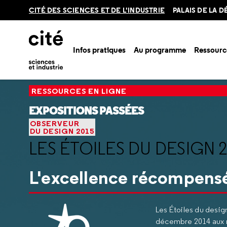
Retour
CITÉ DES SCIENCES ET DE L'INDUSTRIE
PALAIS DE LA 
en
haut
Infos pratiques
Au programme
Ressourc
Accueil
Ressources
Expositions passées
Observeur du d
RESSOURCES EN LIGNE
EXPOSITIONS PASSÉES
OBSERVEUR
DU DESIGN 2015
LES ÉTOILES DU DESIGN 
L'excellence récompens
Les Étoiles du design
décembre 2014 aux ré