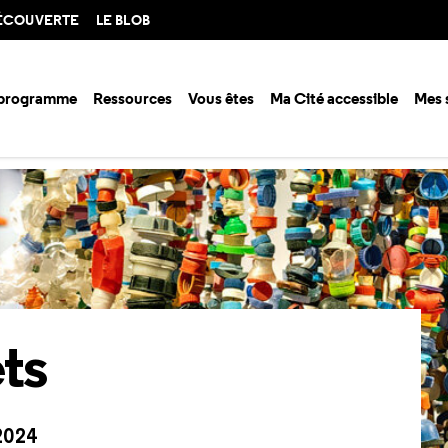
DÉCOUVERTE
LE BLOB
 programme
Ressources
Vous êtes
Ma Cité accessible
Mes 
ts
ts
2024