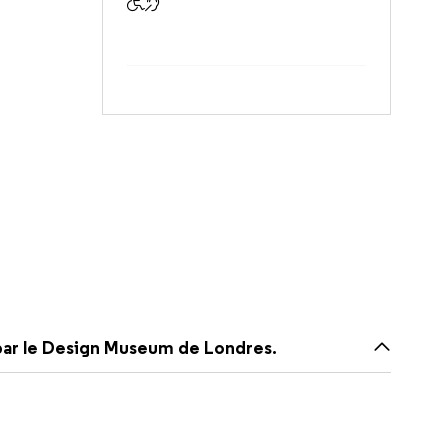
Accessible aux visiteurs à mobilité rédui
Accessible aux visiteurs sourds et ma
 par le Design Museum de Londres.