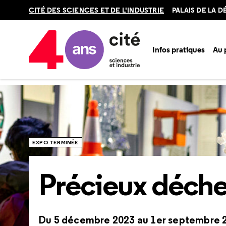
Retour
CITÉ DES SCIENCES ET DE L'INDUSTRIE
PALAIS DE LA 
en
haut
Infos pratiques
Au
Accueil
Ressources
Expositions passées
Précieux déche
EXPO TERMINÉE
Précieux déche
Du 5 décembre 2023 au 1er septembre 