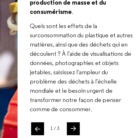
production de masse et du
des pistes de réflexion
imaginées par
porter un regard différent sur les
consumérisme
des designers visionnaires pour
.
déchets
. Découvrez des vêtements
contribuer à éliminer les déchets,
Quels sont les effets de la
composés de matières végétales et de
soutenir la « conception régénératrice
surconsommation du plastique et autres
plastique recyclé, comme ceux de
» et respecter l’économie circulaire.
matières, ainsi que des déchets qui en
Stella McCartney, ou la transformation
découlent ? À l’aide de visualisations de
d’immeubles sociaux de la Cité du
Grâce aux travaux de créateurs qui
données, photographies et objets
Grand Parc à Bordeaux par les
travaillent avec des matériaux comme
jetables, saisissez l’ampleur du
architectes Anne Lacaton et Jean-
le mycélium, les balles de riz ou encore
problème des déchets à l’échelle
Philippe Vassal. Les designers révèlent
les déchets agricoles, se projeter dans
mondiale et le besoin urgent de
la valeur de certains types de déchets :
un futur où les ressources seraient
transformer notre façon de penser
les matériaux recyclés deviennent de
gérées à long terme et où les déchets
comme de consommer.
précieuses ressources.
disparaîtraient devient possible.
précédente
1
/ 3
Slide suivant