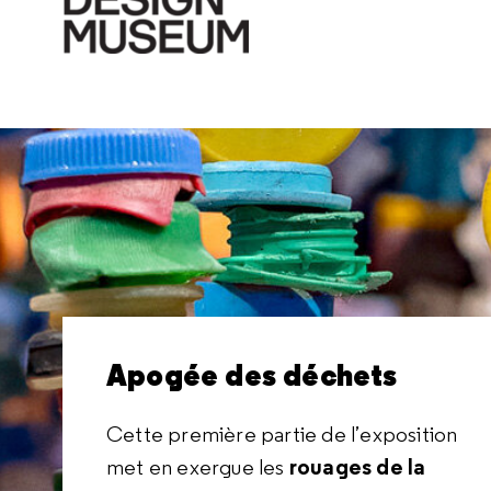
Apogée des déchets
Fin des déchets
Potentiel des déchets
Cette première partie de l’exposition
rouages de la
explorez
met en exergue les
Dans cette dernière partie,
Cette deuxième partie vous incite à