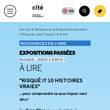
Retour
en
EN
Menu principal
haut
Rechercher
Accueil
Ressources
Expositions passées
Risque, osez l'expo !
À lire
RESSOURCES EN LIGNE
EXPOSITIONS PASSÉES
RISQUE, OSEZ L'EXPO !
À LIRE
"RISQUÉ !? 10 HISTOIRES
VRAIES"
...pour comprendre ce que risquer veut
dire !