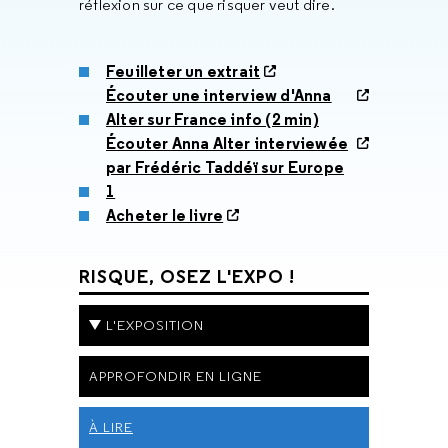
réflexion sur ce que risquer veut dire.
Feuilleter un extrait
Écouter une interview d'Anna
Alter sur France info (2 min)
Écouter Anna Alter interviewée
par Frédéric Taddéï sur Europe
1
Acheter le livre
RISQUE, OSEZ L'EXPO !
L'EXPOSITION
APPROFONDIR EN LIGNE
À LIRE