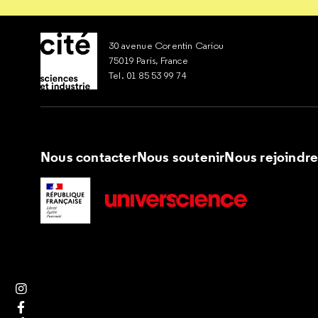
Pour faire un bébé, il faut un ovule et un spermatozoïde, do
tous les jours pendant trois semaines et s'arrêtent penda
30 avenue Corentin Cariou
75019 Paris, France
Tel. 01 85 53 99 74
Nous contacter
Nous soutenir
Nous rejoindr
Suivez nous sur Instagram
Suivez nous sur Facebook