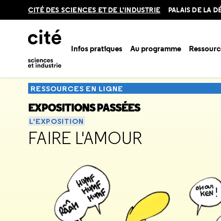
Retour
CITÉ DES SCIENCES ET DE L'INDUSTRIE
PALAIS DE LA 
en
haut
Infos pratiques
Au programme
Ressourc
Accueil
Ressources
Expositions passées
Zizi sexuel, l'e
RESSOURCES EN LIGNE
EXPOSITIONS PASSÉES
L'EXPOSITION
FAIRE L'AMOUR