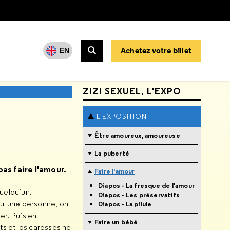
Achetez votre billet
EN
Rechercher
ZIZI SEXUEL, L'EXPO
L'EXPOSITION
Être amoureux, amoureuse
La puberté
as faire l'amour.
Faire l'amour
Diapos - La fresque de l'amour
quelqu’un.
Diapos - Les préservatifs
ur une personne, on
Diapos - La pilule
er. Puis en
Faire un bébé
s et les caresses ne