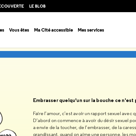
DÉCOUVERTE
LE BLOB
es
Vous êtes
Ma Cité accessible
Mes services
xpo
L'exposition
Faire l'amour
Embrasser quelqu'un sur la bouche ce n'est p
Faire l’amour, c’est avoir un rapport sexuel avec 
D’abord on commence à avoir du désir sexuel po
a envie de la toucher, de l’embrasser, de la caress
grandissant, quand on aime une personne, les mot