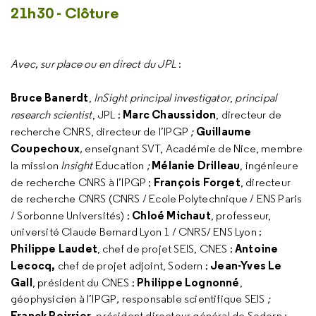
21h30 - Clôture
Avec, sur place ou en direct du JPL
:
Bruce Banerdt
,
InSight principal investigator
,
principal
Marc Chaussidon
research scientist
, JPL ;
, directeur de
Guillaume
recherche CNRS, directeur de l’IPGP
;
Coupechoux
,
enseignant SVT, Académie de Nice, membre
Mélanie Drilleau
la mission
Insight
Education
;
, ingénieure
François Forget
de recherche CNRS à l’IPGP ;
, directeur
de recherche CNRS (CNRS / Ecole Polytechnique / ENS Paris
Chloé Michaut
/ Sorbonne Universités) ;
, professeur,
université Claude Bernard Lyon 1 / CNRS/ ENS Lyon ;
Philippe Laudet
Antoine
, chef de projet SEIS, CNES ;
Lecocq,
Jean-Yves Le
chef de projet adjoint, Sodern ;
Gall
Philippe Lognonné
, président du CNES ;
,
géophysicien à l’IPGP
,
responsable scientifique SEIS
;
Franck Poirrier
, président directeur général de Sodern ;