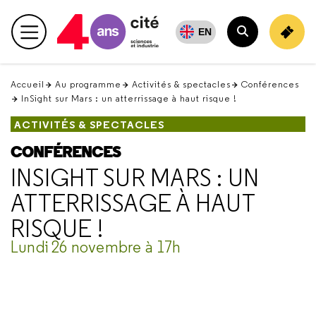
Retour
en
EN
Menu principal
haut
Rechercher
Accueil
Au programme
Activités & spectacles
Conférences
InSight sur Mars : un atterrissage à haut risque !
ACTIVITÉS & SPECTACLES
CONFÉRENCES
INSIGHT SUR MARS : UN
ATTERRISSAGE À HAUT
RISQUE !
Lundi 26 novembre à 17h