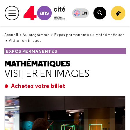
Retour
en
EN
haut
Accueil
Au programme
Expos permanentes
Mathématiques
Visiter en images
EXPOS PERMANENTES
MATHÉMATIQUES
VISITER EN IMAGES
Achetez votre billet