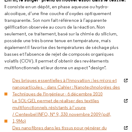
Il consiste en un dépôt, en phase aqueuse ou hydro-
alcoolique, d’une fine couche d’oxydes optiquement
transparente. Son nom fait référence à l’apparente
gélification observée au cours de la réaction. Non
seulement, ce traitement, basé sur la chimie du silicium,
possède une très bonne tenue en température, mais
également il favorise des températures de séchage plus
basses et l'absence de rejet de composés organiques
volatils (COV). Il permet d’obtenir des revêtements
multifonctionnels et leur donne un aspect "design".
Des briques essentielles à l'innovation : les micro et
nanoparticules. - dans Cahier : Nanotechnologies des
Techniques de l'ingénieur - 6 décembre 2010
Le SOL-GEL permet de réaliser des textiles
multifonctionnels résistants à l’usure
/ Centexbel INFO, N° 9, 330 novembre 2009 (pdf,
1,9Mo)
Des nanofibres dans les tissus pour générer du