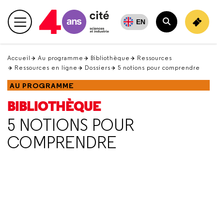
Retour
en
EN
Menu principal
haut
Rechercher
Accueil
Au programme
Bibliothèque
Ressources
Ressources en ligne
Dossiers
5 notions pour comprendre
AU PROGRAMME
BIBLIOTHÈQUE
5 NOTIONS POUR
COMPRENDRE