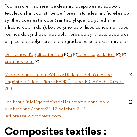
Pour assurer l'adhérence des microcapsules au support
textile, un liant constitué de fibres naturelles, artificielles ou
synthétiques est ajouté (liant acrylique, polyuréthane,
silicone ou amidon). Les polymères utilisés concernent des
résines de synthèse, des polymères de synthèse, et de plus
en plus, des polymères biodégradables ou bio-assimilables.
Domaines d'applications en
m
icroencapsulation
-
creathes.com
Microencapsulation, Réf J2210 dans Techniques de
l'Ingénieur / Jean-Pierre BENOÎT, Joël RICHARD, 10 mars
2000
Les tissus intelligent* tissent leur trame dans la vie
quotidienne / innov24.12-octobre-2012 -
lefilpresse.wordpress.com
Composites textiles :