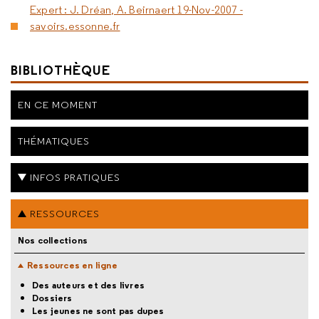
Expert : J. Dréan, A. Beirnaert 19-Nov-2007 -
savoirs.essonne.fr
BIBLIOTHÈQUE
EN CE MOMENT
THÉMATIQUES
INFOS PRATIQUES
RESSOURCES
Nos collections
Ressources en ligne
Des auteurs et des livres
Dossiers
Les jeunes ne sont pas dupes