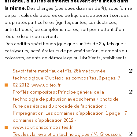
attendu, d’autres éléments peuvent être inclus dans
la résine
. Des charges (quelques dizaines de %), sous forme
de particules de poudres ou de liquides, apportent soit des
propriétés particulières (ignifugeantes, conductrices,
antistatiques) ou complémentaires, soit permettent d’en
réduire le prix de revient ;
,
Des additifs spécifiques (quelques unités de %)
tels que :
catalyseurs, accélérateurs de polymérisation, pigments ou
colorants, agents de démoulage ou lubrifiants, stabilisants...
Savoir-faire matériaux et fils, 25ème journée
technologique Clubtex : les composites, 3 pages. 7-
02-2012- www.up-tex.fr
Profilés composites : Principe général de la
technologie de pultrusion avec schéma + photo de
l’une des étapes du procédé de fabrication :
l'imprégnation. Les domaines d’application. 1 page + 7
domaines d’application 2012 -
www.solutionscomposites.fr
Textiles : la révolution technologique / M. Grousson.