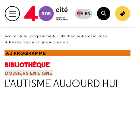
Retour
en
EN
Menu principal
haut
Rechercher
Accueil
Au programme
Bibliothèque
Ressources
Ressources en ligne
Dossiers
AU PROGRAMME
BIBLIOTHÈQUE
DOSSIERS EN LIGNE
L'AUTISME AUJOURD'HUI