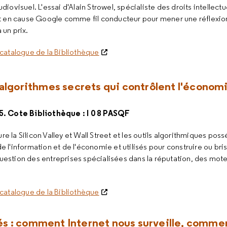
udiovisuel. L'essai d'Alain Strowel, spécialiste des droits intellectue
 en cause Google comme fil conducteur pour mener une réflexion 
 un prix.
catalogue de la Bibliothèque
s algorithmes secrets qui contrôlent l'économ
5. Cote Bibliothèque : I 0 8 PASQF
re la Silicon Valley et Wall Street et les outils algorithmiques po
de l'information et de l'économie et utilisés pour construire ou bris
question des entreprises spécialisées dans la réputation, des mot
catalogue de la Bibliothèque
és : comment Internet nous surveille, commen