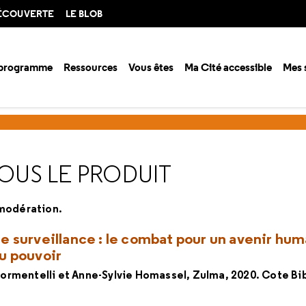
DÉCOUVERTE
LE BLOB
 programme
Ressources
Vous êtes
Ma Cité accessible
Mes 
urces en ligne
Si c'est gratuit c'est nous le produit
NOUS LE PRODUIT
 modération.
e surveillance : le combat pour un avenir hum
u pouvoir
ormentelli et Anne-Sylvie Homassel, Zulma, 2020. Cote Bib