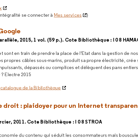
x
intégralité se connecter à
Mes services
)
 Google
allèle, 2015, 1 vol. (59 p.). Cote Bibliothèque : I 0 8 HAM
t sont en train de prendre la place de l'Etat dans la gestion de nos 
ses propres câbles sous-marins, produit sa propre électricité, crée
t impuissants, dépassés ou complices et délèguent des pans entiers
r ? Electre 2015
e
catalogue de la Bibliothèque
droit : plaidoyer pour un Internet transparen
rcier, 2011. Cote Bibliothèque : I 0 8 STROA
onomie du contenu qui séduit les consommateurs mais bouscule 