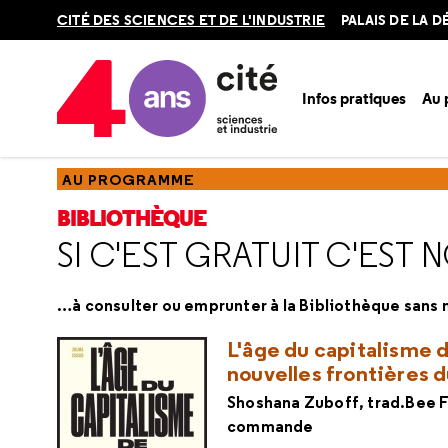
Retour
CITÉ DES SCIENCES ET DE L'INDUSTRIE
PALAIS DE LA 
en
haut
Infos pratiques
Au
Accueil
Au programme
Bibliothèque
Ressources
Resso
AU PROGRAMME
BIBLIOTHÈQUE
SI C'EST GRATUIT C'EST 
…à consulter ou emprunter à la Bibliothèque sans
L'âge du capitalisme d
nouvelles frontières d
Shoshana Zuboff, trad.Bee F
commande