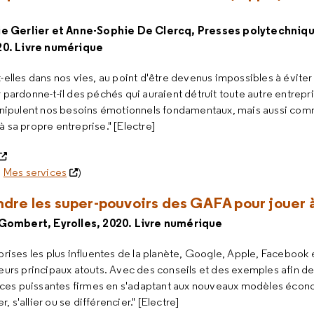
ie Gerlier et Anne-Sophie De Clercq, Presses polytechniqu
20. Livre numérique
-elles dans nos vies, au point d'être devenus impossibles à éviter 
 pardonne-t-il des péchés qui auraient détruit toute autre entrepr
ipulent nos besoins émotionnels fondamentaux, mais aussi comm
 sa propre entreprise." [Electre]
à
Mes services
)
re les super-pouvoirs des GAFA pour jouer 
 Gombert, Eyrolles, 2020. Livre numérique
prises les plus influentes de la planète, Google, Apple, Facebook
leurs principaux atouts. Avec des conseils et des exemples afin d
de ces puissantes firmes en s'adaptant aux nouveaux modèles éco
r, s'allier ou se différencier." [Electre]