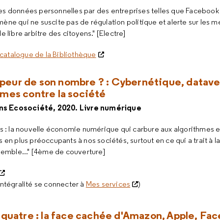
es données personnelles par des entreprises telles que Facebook
ène qui ne suscite pas de régulation politique et alerte sur les m
e libre arbitre des citoyens." [Electre]
catalogue de la Bibliothèque
ir peur de son nombre ? : Cybernétique, datave
rmes contre la société
ons Ecosociété, 2020. Livre numérique
urs : la nouvelle économie numérique qui carbure aux algorithme
 en plus préoccupants à nos sociétés, surtout en ce qui a trait à la
nsemble..." [4ème de couverture]
intégralité se connecter à
Mes services
)
 quatre : la face cachée d'Amazon, Apple, Fa