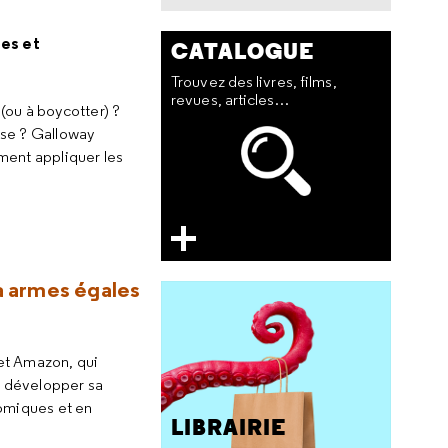
es et
CATALOGUE
Trouvez des livres, films,
revues, articles…
(ou à boycotter) ?
ise ? Galloway
ent appliquer les
à armes égales
 et Amazon, qui
e développer sa
nomiques et en
LIBRAIRIE