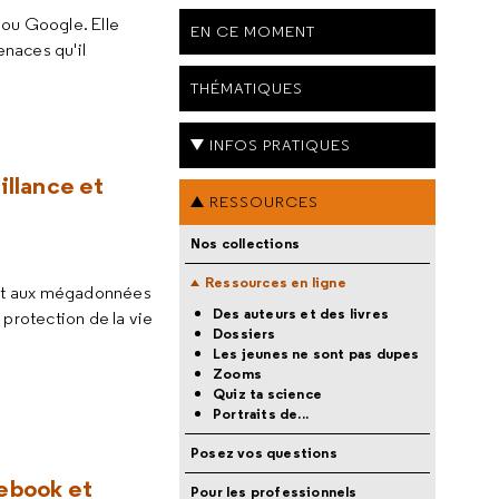
 ou Google. Elle
EN CE MOMENT
enaces qu'il
THÉMATIQUES
INFOS PRATIQUES
illance et
RESSOURCES
Nos collections
Ressources en ligne
s et aux mégadonnées
Des auteurs et des livres
 protection de la vie
Dossiers
Les jeunes ne sont pas dupes
Zooms
Quiz ta science
Portraits de...
Posez vos questions
cebook et
Pour les professionnels