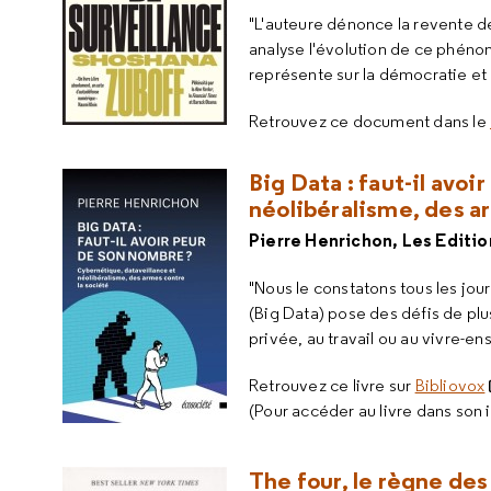
"L'auteure dénonce la revente d
analyse l'évolution de ce phénom
représente sur la démocratie et l
Retrouvez ce document dans le
Big Data : faut-il avo
néolibéralisme, des a
Pierre Henrichon, Les Editi
"Nous le constatons tous les jo
(Big Data) pose des défis de plus
privée, au travail ou au vivre-e
Retrouvez ce livre sur
Bibliovox
(Pour accéder au livre dans son 
The four, le règne des