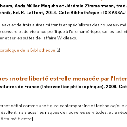
lbaum, Andy Müller-Maguhn et Jérémie Zimmermann, trad.
nik, Ed. R. Laffont, 2013. Cote Bibliothèque : I 0 8 ASSAJ
eaks et de trois autres militants et spécialistes des nouveaux mé
e censure et de violence politique à l'ère numérique, sur les tech
 et sur les suites de l'affaire Wikileaks.
catalogue de la Bibliothèque
s : notre liberté est-elle menacée par l'Inte
sitaires de France (Intervention philosophique), 2008. Cot
nternet défini comme une figure contemporaine et technologique 
 résultent mais aussi les risques de nouvelles servitudes, et la néc
[Résumé Electre]