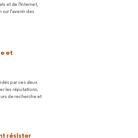
ls et de l'Internet,
sur l'avenir des
ie et
ssédés par ces deux
er les réputations.
eurs de recherche et
t résister