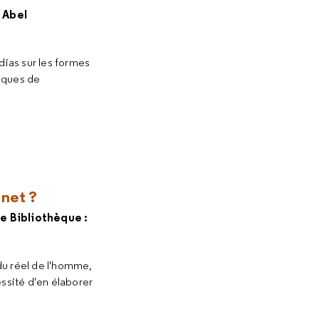
 Abel
dias sur les formes
niques de
rnet ?
e Bibliothèque :
du réel de l'homme,
essité d'en élaborer