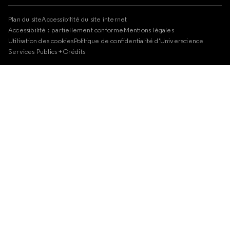
Plan du site
Accessibilité du site internet
Accessibilité : partiellement conforme
Mentions légales
Utilisation des cookies
Politique de confidentialité d'Universcience
Services Publics +
Crédits