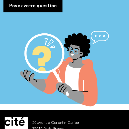
Posez votre question
30 avenue Corentin Cariou
75019 Paris, France