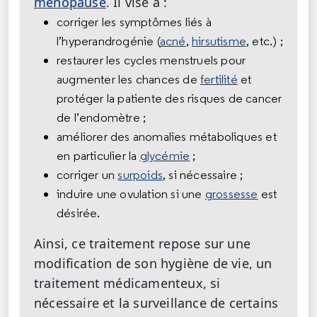
ménopause
. Il vise à :
corriger les symptômes liés à
l’hyperandrogénie (
acné
,
hirsutisme
, etc.) ;
restaurer les cycles menstruels pour
augmenter les chances de
fertilité
et
protéger la patiente des risques de cancer
de l’endomètre ;
améliorer des anomalies métaboliques et
en particulier la
glycémie
;
corriger un
surpoids
, si nécessaire ;
induire une ovulation si une
grossesse
est
désirée.
Ainsi, ce traitement repose sur une
modification de son hygiène de vie, un
traitement médicamenteux, si
nécessaire et la surveillance de certains