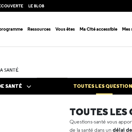
DÉCOUVERTE
LE BLOB
 programme
Ressources
Vous êtes
Ma Cité accessible
Mes 
n santé ?
Questions santé
Toutes les questions
2023
11
Temps 
LA SANTÉ
DE SANTÉ
TOUTES LES QUESTIO
TOUTES LES
Questions-santé vous appo
délai d
de la santé dans un