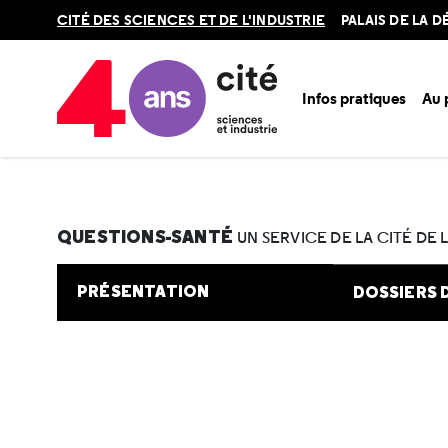
Retour
CITÉ DES SCIENCES ET DE L'INDUSTRIE
PALAIS DE LA 
en
haut
Infos pratiques
Au
Accueil
Au programme
Cité de la santé
Une question e
QUESTIONS-SANTÉ
UN SERVICE DE LA CITÉ DE 
PRÉSENTATION
DOSSIERS 