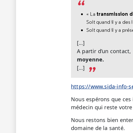
transmission d
« La
Soit quand il y a des
Soit quand il y a pr
[…]
A partir d’un contact,
moyenne.
[…]
https://www.sida-info-s
Nous espérons que ces i
médecin qui reste votre 
Nous restons bien enten
domaine de la santé.