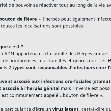
rité de pouvoir se réactiver tout au long de la vie 
bouton de fièvre
», l’herpès peut également infecter
. toutes les localisations sont possibles.
que c'est ?
à ADN appartenant à la famille des Herpesviridae.
e de nombreuses sous-familles et genres dont les
H
uels
2 types sont responsables d’infections chez 
uvent associé aux infections oro-faciales (stomati
 associé à l’herpès génital
mais l’inverse est possi
i est communément appelé « bouton de fièvre ».
la particularité d’être un
virus latent
, c’est-à-dire q