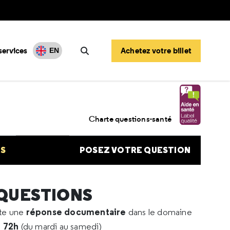
services
Achetez votre billet
EN
Rechercher
d'incubation du HSV
Charte questions-santé
NS
POSEZ VOTRE QUESTION
 QUESTIONS
réponse documentaire
rte une
dans le domaine
e 72h
(du mardi au samedi)