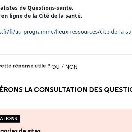
alistes de Questions-santé,
en ligne de la Cité de la santé.
é
s.fr/fr/au-programme/lieux-ressources/cite-de-la-sa
ette réponse utile ?
/
OUI
NON
CETTE RÉPONSE M'A ÉTÉ UTI
CETTE RÉPONSE NE M'A 
ÉRONS LA CONSULTATION DES QUEST
ATIONS
gories de sites