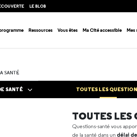
DÉCOUVERTE
LE BLOB
 programme
Ressources
Vous êtes
Ma Cité accessible
Mes 
n santé ?
Questions santé
Toutes les questions
2023
11
Rhésus
LA SANTÉ
DE SANTÉ
TOUTES LES QUESTIO
TOUTES LES
Questions-santé vous appo
délai d
de la santé dans un