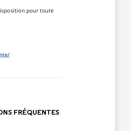
isposition pour toute
nte/
LE
PAS ÉTÉ UTILE
IONS FRÉQUENTES