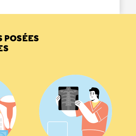
S POSÉES
ES