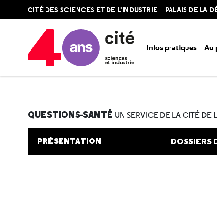
Retour
CITÉ DES SCIENCES ET DE L'INDUSTRIE
PALAIS DE LA 
en
haut
Infos pratiques
Au
Accueil
Au programme
Cité de la santé
Une question e
QUESTIONS-SANTÉ
UN SERVICE DE LA CITÉ DE 
PRÉSENTATION
DOSSIERS 