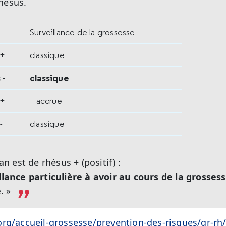
hésus.
Surveillance de la grossesse
 +
classique
 -
classique
 +
accrue
-
classique
 est de rhésus + (positif) :
illance particulière à avoir au cours de la grossess
e
. »
rg/accueil-grossesse/prevention-des-risques/gr-rh