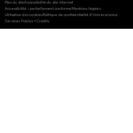
Plan du site
Accessibilité du site internet
Accessibilité : partiellement conforme
Mentions légales
Utilisation des cookies
Politique de confidentialité d'Universcience
Services Publics +
Crédits