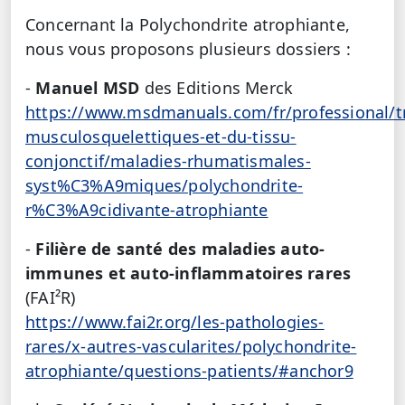
Concernant la Polychondrite atrophiante,
nous vous proposons plusieurs dossiers :
-
Manuel MSD
des Editions Merck
https://www.msdmanuals.com/fr/professional/t
musculosquelettiques-et-du-tissu-
conjonctif/maladies-rhumatismales-
syst%C3%A9miques/polychondrite-
r%C3%A9cidivante-atrophiante
-
Filière de santé des maladies auto-
immunes et auto-inflammatoires rares
(FAI²R)
https://www.fai2r.org/les-pathologies-
rares/x-autres-vascularites/polychondrite-
atrophiante/questions-patients/#anchor9