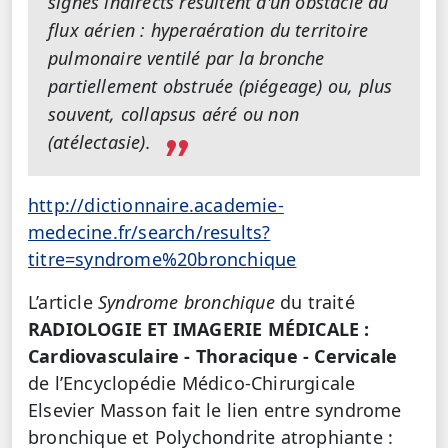
signes indirects résultent d'un obstacle au
flux aérien : hyperaération du territoire
pulmonaire ventilé par la bronche
partiellement obstruée (piégeage) ou, plus
souvent, collapsus aéré ou non
(atélectasie).
http://dictionnaire.academie-
medecine.fr/search/results?
titre=syndrome%20bronchique
L’article
Syndrome bronchique
du traité
RADIOLOGIE ET IMAGERIE MÉDICALE :
Cardiovasculaire - Thoracique - Cervicale
de l’Encyclopédie Médico-Chirurgicale
Elsevier Masson fait le lien entre syndrome
bronchique et Polychondrite atrophiante :