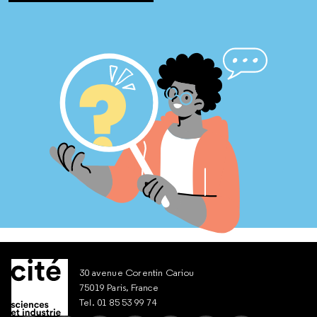
30 avenue Corentin Cariou
75019 Paris, France
Tel. 01 85 53 99 74