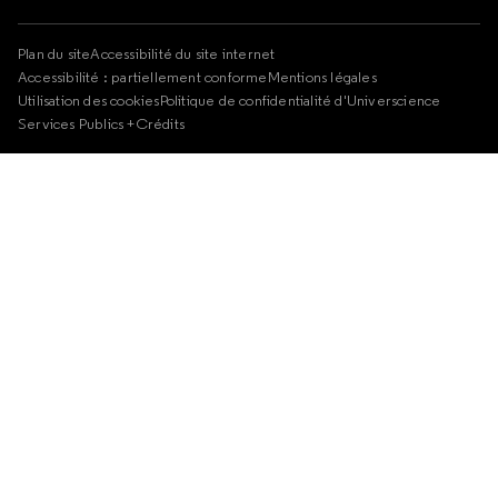
Plan du site
Accessibilité du site internet
Accessibilité : partiellement conforme
Mentions légales
Utilisation des cookies
Politique de confidentialité d'Universcience
Services Publics +
Crédits