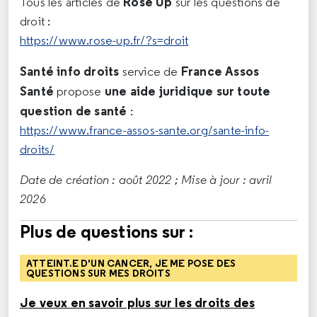
Rose Up
Tous les articles de
sur les questions de
droit :
https://www.rose-up.fr/?s=droit​​​​​​​
Santé info droits
France Assos
service de
Santé
une aide juridique sur toute
propose
question de santé
:
https://www.france-assos-sante.org/sante-info-
droits/
Date de création : août 2022 ; Mise à jour : avril
2026
Plus de questions sur :
ATTEINT.E D'UN CANCER, JE ME POSE DES
QUESTIONS SUR MES DROITS
Je veux en savoir plus sur les droits des