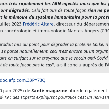
mais très rapidement les ARN injectés ainsi que les 
 sont dégradés
. Cela fait que de toute façon
rien ne p
rt la mémoire du système immunitaire pour la prot
uillet 2023
Frédéric Altare
, directeur du départeme
en cancérologie et immunologie Nantes-Angers (CRC
produit mis au point pour dégrader la protéine Spike, il 
se passe naturellement, ceci n'est encore qu'un argu
uits en surfant sur la croyance que le vaccin anti-Covid
st de toute façon pas le cas
",
a-t-il conclu auprès de l'
m/doc.afp.com.33PY73Q
10 juin 2025) de
Santé magazine
aborde également 
id-19 : des experts expliquent pourquoi c'est un non-se