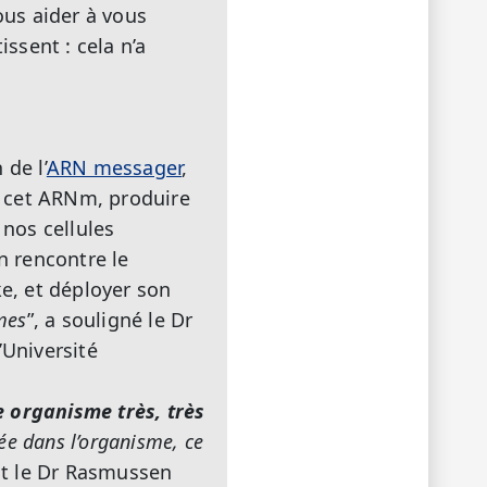
ous aider à vous
issent : cela n’a
de l’
ARN messager
,
à cet ARNm, produire
 nos cellules
n rencontre le
ke, et déployer son
imes
”, a souligné le Dr
’Université
 organisme très, très
uée dans l’organisme, ce
. Et le Dr Rasmussen