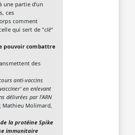
à une partie d'un
s, ces
corps comment
celle qui sert de "
clé
"
de pouvoir combattre
transmettent des
cours anti-vaccins
évacciner' en enlevant
ns délivrées par l'ARN
2
Mathieu Molimard,
 de la protéine Spike
nse immunitaire