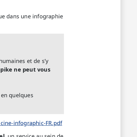
ue dans une infographie
 humaines et de s’y
 spike ne peut vous
 en quelques
cine-infographic-FR.pdf
el
, un service au sein de