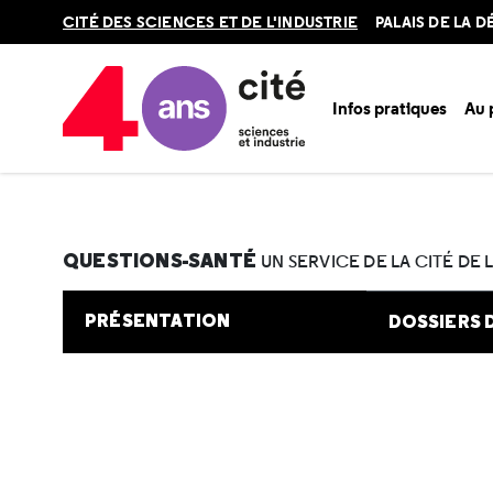
Retour
CITÉ DES SCIENCES ET DE L'INDUSTRIE
PALAIS DE LA 
en
haut
Infos pratiques
Au
Accueil
Au programme
Cité de la santé
Une question e
QUESTIONS-SANTÉ
UN SERVICE DE LA CITÉ DE 
PRÉSENTATION
DOSSIERS 