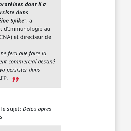
protéines dont il a
ersiste dans
éine Spike
", a
nt d'Immunologie au
INA) et directeur de
ne fera que faire la
ment commercial destiné
 va persister dans
AFP.
le sujet:
Détox après
ns