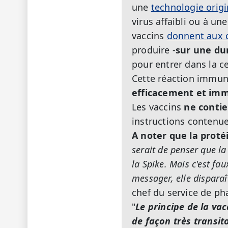
une
technologie origi
virus affaibli ou à un
vaccins
donnent aux 
produire -
sur une du
pour entrer dans la c
Cette réaction immun
efficacement et imm
Les vaccins
ne contie
instructions contenu
A noter que la proté
serait de penser que la
la Spike. Mais c'est fau
messager, elle dispara
chef du service de p
"
Le principe de la vac
de façon très transit