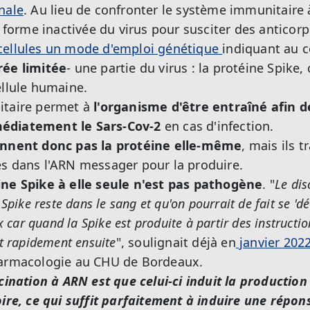
nale
. Au lieu de confronter le système immunitaire 
e forme inactivée du virus pour susciter des anticorp
cellules un mode d'emploi génétique
indiquant au 
rée limitée
- une partie du virus : la protéine Spike, 
ellule humaine.
itaire permet à
l'organisme d'être entraîné afin 
édiatement le Sars-Cov-2
en cas d'infection.
nnent donc pas la protéine elle-même
, mais ils 
es dans l'ARN messager pour la produire.
ine Spike à elle seule n'est pas pathogène
. "
Le dis
 Spike reste dans le sang et qu'on pourrait de fait se 'd
x car quand la Spike est produite à partir des instructio
ît rapidement ensuite
", soulignait déjà en
janvier 202
harmacologie au CHU de Bordeaux.
cination à ARN est que celui-ci induit la production
oire, ce qui suffit parfaitement à induire une répo