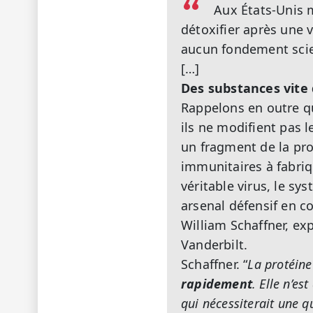
Aux États-Unis m
détoxifier après une v
aucun fondement scie
[…]
Des substances vite
Rappelons en outre qu
ils ne modifient pas
un fragment de la prot
immunitaires à fabriqu
véritable virus, le s
arsenal défensif en c
William Schaffner, ex
Vanderbilt.
Schaffner. “
La protéine
rapidement
. Elle n’e
qui nécessiterait une q