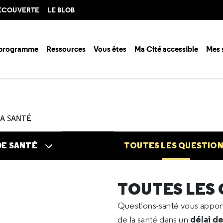
DÉCOUVERTE
LE BLOB
 programme
Ressources
Vous êtes
Ma Cité accessible
Mes 
n santé ?
Questions santé
Toutes les questions
2025
09
Protéi
LA SANTÉ
DE SANTÉ
TOUTES LES QUESTIO
TOUTES LES
Questions-santé vous appo
délai d
de la santé dans un