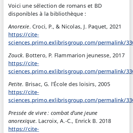
Voici une sélection de romans et BD
disponibles à la bibliothèque :
Anorexie
. Croci, P., & Nicolas, J. Paquet, 2021
https://cite-
sciences.primo.exlibrisgroup.com/permalink/3
Zouck
. Bottero, P. Flammarion jeunesse, 2017
https://cite-
sciences.primo.exlibrisgroup.com/permalink/3
Petite
. Brisac, G. l’École des loisirs, 2005
https://cite-
sciences.primo.exlibrisgroup.com/permalink/3
Pressée de vivre : combat d’une jeune
anorexique
. Lacroix, A.-C., Enrick B. 2018
https://cite-