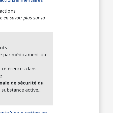
actions
e en savoir plus sur la
nts :
he par médicament ou
s références dans
e
nale de sécurité du
, substance active…
sante/une-question-en-