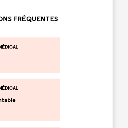
LE
PAS ÉTÉ UTILE
IONS FRÉQUENTES
 MÉDICAL
 MÉDICAL
antable