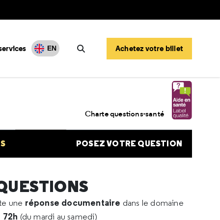
services
Achetez votre billet
EN
Rechercher
onate de soude et hypotenseur
Charte questions-santé
NS
POSEZ VOTRE QUESTION
 QUESTIONS
réponse documentaire
rte une
dans le domaine
e 72h
(du mardi au samedi)