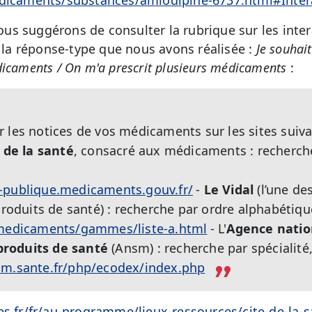
s suggérons de consulter la rubrique sur les inter
a réponse-type que nous avons réalisée :
Je souhait
icaments / On m'a prescrit plusieurs médicaments
:
 les notices de vos médicaments sur les sites suiva
 de la santé
, consacré aux médicaments : recherc
-publique.medicaments.gouv.fr/
-
Le Vidal
(l’une de
 produits de santé) : recherche par ordre alphabétiqu
/medicaments/gammes/liste-a.html
- L'
Agence natio
roduits de santé
(Ansm) : recherche par spécialité
sm.sante.fr/php/ecodex/index.php
es.fr/fr/au-programme/lieux-ressources/cite-de-la-