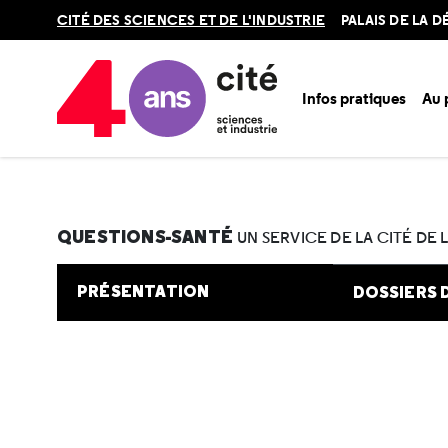
Retour
CITÉ DES SCIENCES ET DE L'INDUSTRIE
PALAIS DE LA 
en
haut
Infos pratiques
Au
Accueil
Au programme
Cité de la santé
Une question e
QUESTIONS-SANTÉ
UN SERVICE DE LA CITÉ DE 
PRÉSENTATION
DOSSIERS 