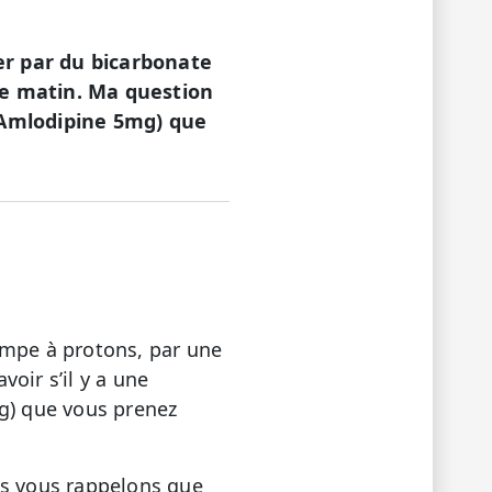
cer par du bicarbonate
ue matin. Ma question
 (Amlodipine 5mg) que
ompe à protons, par une
oir s’il y a une
mg) que vous prenez
us vous rappelons que