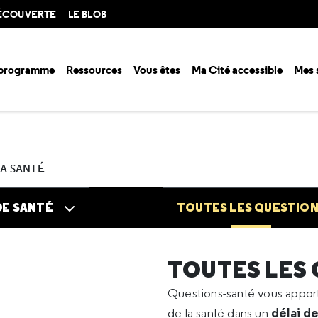
DÉCOUVERTE
LE BLOB
 programme
Ressources
Vous êtes
Ma Cité accessible
Mes 
n santé ?
Questions santé
Toutes les questions
2024
08
Bicarb
LA SANTÉ
DE SANTÉ
TOUTES LES QUESTIO
TOUTES LES
Questions-santé vous appo
délai d
de la santé dans un