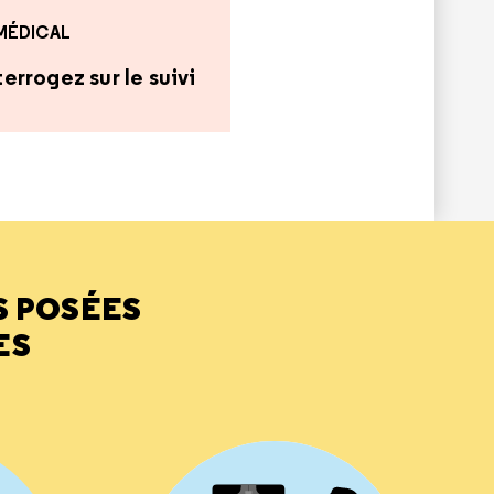
 MÉDICAL
errogez sur le suivi
S POSÉES
ES