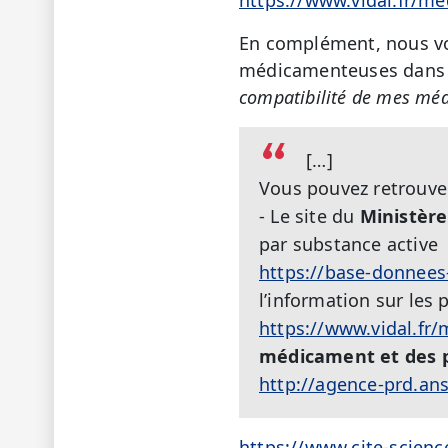
En complément, nous vou
médicamenteuses dans l
compatibilité de mes méd
[…]
Vous pouvez retrouver
- Le site du
Ministère
par substance active
https://base-donnees
l’information sur les
https://www.vidal.fr
médicament et des p
http://agence-prd.an
https://www.cite-scienc