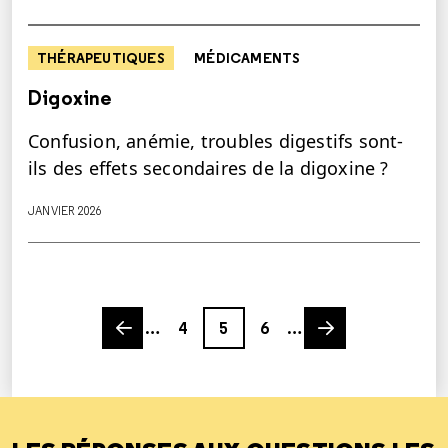
THÉRAPEUTIQUES
MÉDICAMENTS
Digoxine
Confusion, anémie, troubles digestifs sont-
ils des effets secondaires de la digoxine ?
JANVIER 2026
Previous page
Page
Page
Page
Next page
…
4
5
6
…