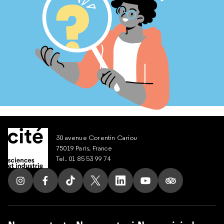
30 avenue Corentin Cariou
75019 Paris, France
Tel. 01 85 53 99 74
Suivez nous sur Instagram
Suivez nous sur Facebook
Suivez nous sur Tik Tok
Suivez nous sur X
Suivez nous sur LinkedIn
Suivez nous sur Yout
Suivez nous su