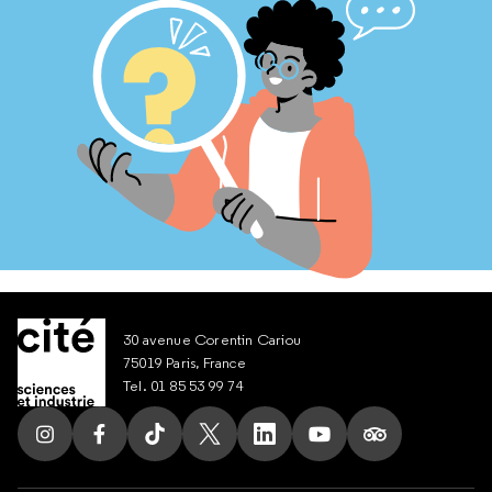
30 avenue Corentin Cariou
75019 Paris, France
Tel. 01 85 53 99 74
Suivez nous sur Instagram
Suivez nous sur Facebook
Suivez nous sur Tik Tok
Suivez nous sur X
Suivez nous sur LinkedIn
Suivez nous sur Yout
Suivez nous su