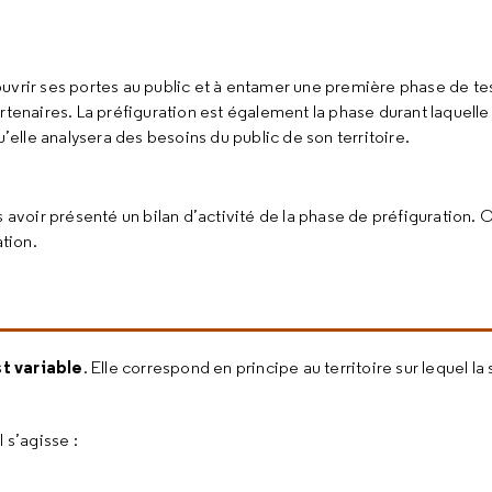
à ouvrir ses portes au public et à entamer une première phase de tes
naires. La préfiguration est également la phase durant laquelle 
u’elle analysera des besoins du public de son territoire.
avoir présenté un bilan d’activité de la phase de préfiguration. Ce
ation.
t variable
. Elle correspond en principe au territoire sur lequel la
 s’agisse :