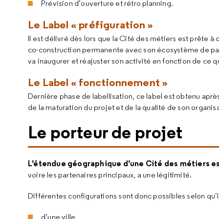
Prévision d’ouverture et rétro planning.
Le Label « préfiguration »
Il est délivré dès lors que la Cité des métiers est prête 
co-construction permanente avec son écosystème de parte
va inaugurer et réajuster son activité en fonction de ce q
Le Label « fonctionnement »
Dernière phase de labellisation, ce label est obtenu après 
de la maturation du projet et de la qualité de son organis
Le porteur de projet
L’étendue géographique d’une Cité des métiers es
voire les partenaires principaux, a une légitimité.
Différentes configurations sont donc possibles selon qu’il
d’une ville,