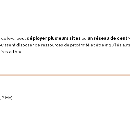
déployer plusieurs sites
un réseau de centr
, celle-ci peut
ou
puissent disposer de ressources de proximité et être aiguillés au
aires ad hoc.
, 2 Mo)