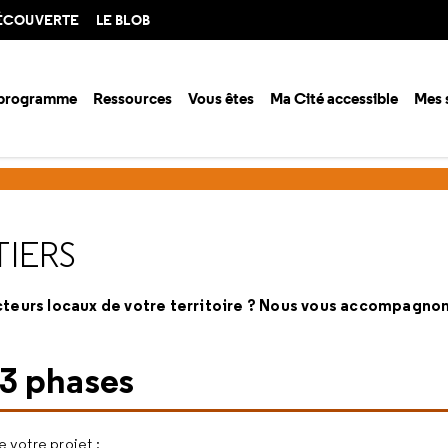
DÉCOUVERTE
LE BLOB
 programme
Ressources
Vous êtes
Ma Cité accessible
Mes 
é des métiers
TIERS
acteurs locaux de votre territoire ? Nous vous accompagno
3 phases
e votre projet :