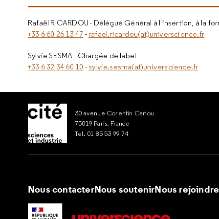
Rafaël RICARDOU - Délégué Général à l'insertion, à la for
+33 6 60 26 13 47
-
rafael.ricardou(at)universcience.fr
Sylvie SESMA -
Chargée de label
+33 6 32 34 60 10
-
sylvie.sesma(at)universcience.fr
30 avenue Corentin Cariou
75019 Paris, France
Tel. 01 85 53 99 74
Nous contacter
Nous soutenir
Nous rejoindr