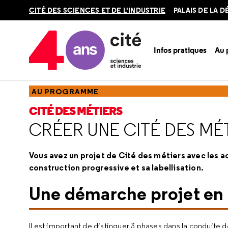
Retour
CITÉ DES SCIENCES ET DE L'INDUSTRIE
PALAIS DE LA 
en
haut
Infos pratiques
Au
Accueil
Au programme
Cité des métiers
Créer une Cit
AU PROGRAMME
CITÉ DES MÉTIERS
CRÉER UNE CITÉ DES MÉ
Vous avez un projet de Cité des métiers avec les 
construction progressive et sa labellisation.
Une démarche projet en 
Il est important de distinguer 3 phases dans la conduite d