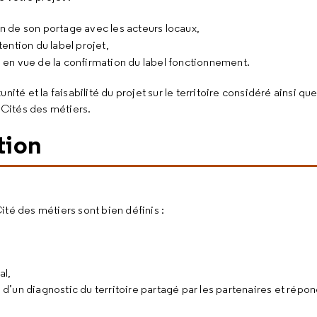
n de son portage avec les acteurs locaux,
tention du label projet,
s en vue de la confirmation du label fonctionnement.
 et la faisabilité du projet sur le territoire considéré ainsi que
s Cités des métiers.
tion
Cité des métiers sont bien définis :
al,
n d’un diagnostic du territoire partagé par les partenaires et répo